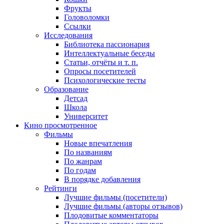
Фрукты
Головоломки
Ссылки
Исследования
Библиотека пассионария
Интеллектуальные беседы
Статьи, отчёты и т. п.
Опросы посетителей
Психологические тесты
Образование
Детсад
Школа
Университет
Кино
просмотренное
Фильмы
Новые впечатления
По названиям
По жанрам
По годам
В порядке добавления
Рейтинги
Лучшие фильмы (посетители)
Лучшие фильмы (авторы отзывов)
Плодовитые комментаторы