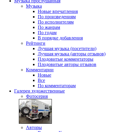
Музыка
прослушанная
Музыка
Новые впечатления
По произведениям
По исполнителям
По жанрам
По годам
В порядке добавления
Рейтинги
Лучшая музыка (посетители)
Лучшая музыка (авторы отзывов)
Плодовитые комментаторы
Плодовитые авторы отзывов
Комментарии
Новые
Все
По комментаторам
Галереи
художественные
Фотосерия
Авторы