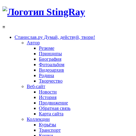
≡
Станислав.ру
Думай, действуй, твори!
Автор
Резюме
Принципы
Биография
Фотоальбом
Видеоархив
Родина
Творчество
Веб-сайт
Новости
История
Продвижение
Обратная связь
Карта сайта
Коллекции
Курьёзы
Транспорт
Кошки