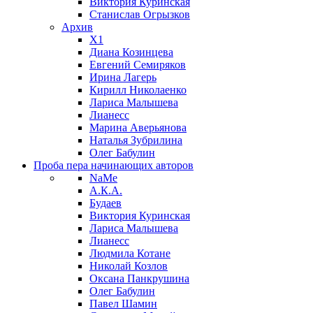
Виктория Куринская
Станислав Огрызков
Архив
X1
Диана Козинцева
Евгений Семиряков
Ирина Лагерь
Кирилл Николаенко
Лариса Малышева
Лианесс
Марина Аверьянова
Наталья Зубрилина
Олег Бабулин
Проба пера
начинающих авторов
NaMe
А.К.А.
Будаев
Виктория Куринская
Лариса Малышева
Лианесс
Людмила Котане
Николай Козлов
Оксана Панкрушина
Олег Бабулин
Павел Шамин