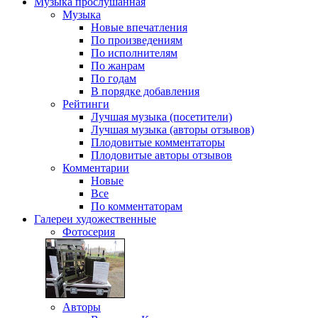
Музыка
прослушанная
Музыка
Новые впечатления
По произведениям
По исполнителям
По жанрам
По годам
В порядке добавления
Рейтинги
Лучшая музыка (посетители)
Лучшая музыка (авторы отзывов)
Плодовитые комментаторы
Плодовитые авторы отзывов
Комментарии
Новые
Все
По комментаторам
Галереи
художественные
Фотосерия
Авторы