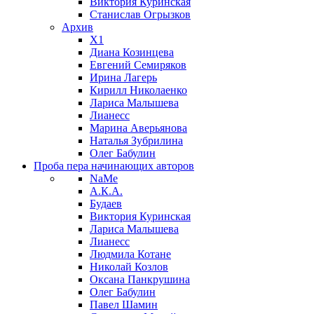
Виктория Куринская
Станислав Огрызков
Архив
X1
Диана Козинцева
Евгений Семиряков
Ирина Лагерь
Кирилл Николаенко
Лариса Малышева
Лианесс
Марина Аверьянова
Наталья Зубрилина
Олег Бабулин
Проба пера
начинающих авторов
NaMe
А.К.А.
Будаев
Виктория Куринская
Лариса Малышева
Лианесс
Людмила Котане
Николай Козлов
Оксана Панкрушина
Олег Бабулин
Павел Шамин