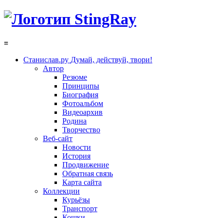
≡
Станислав.ру
Думай, действуй, твори!
Автор
Резюме
Принципы
Биография
Фотоальбом
Видеоархив
Родина
Творчество
Веб-сайт
Новости
История
Продвижение
Обратная связь
Карта сайта
Коллекции
Курьёзы
Транспорт
Кошки