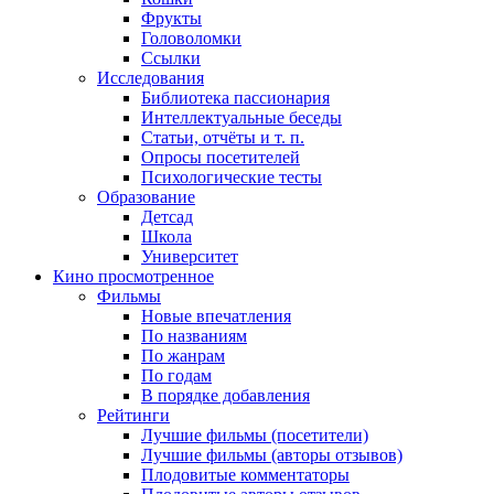
Фрукты
Головоломки
Ссылки
Исследования
Библиотека пассионария
Интеллектуальные беседы
Статьи, отчёты и т. п.
Опросы посетителей
Психологические тесты
Образование
Детсад
Школа
Университет
Кино
просмотренное
Фильмы
Новые впечатления
По названиям
По жанрам
По годам
В порядке добавления
Рейтинги
Лучшие фильмы (посетители)
Лучшие фильмы (авторы отзывов)
Плодовитые комментаторы