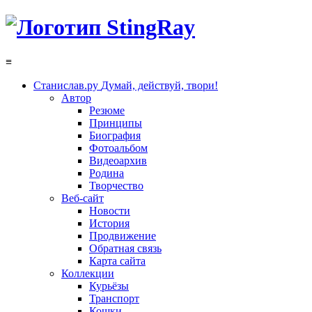
≡
Станислав.ру
Думай, действуй, твори!
Автор
Резюме
Принципы
Биография
Фотоальбом
Видеоархив
Родина
Творчество
Веб-сайт
Новости
История
Продвижение
Обратная связь
Карта сайта
Коллекции
Курьёзы
Транспорт
Кошки