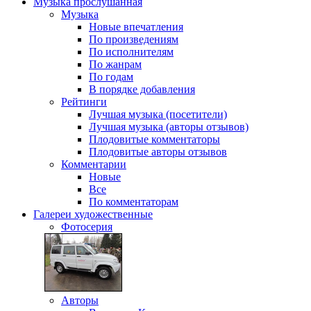
Музыка
прослушанная
Музыка
Новые впечатления
По произведениям
По исполнителям
По жанрам
По годам
В порядке добавления
Рейтинги
Лучшая музыка (посетители)
Лучшая музыка (авторы отзывов)
Плодовитые комментаторы
Плодовитые авторы отзывов
Комментарии
Новые
Все
По комментаторам
Галереи
художественные
Фотосерия
Авторы