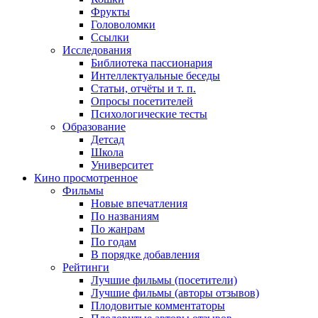
Фрукты
Головоломки
Ссылки
Исследования
Библиотека пассионария
Интеллектуальные беседы
Статьи, отчёты и т. п.
Опросы посетителей
Психологические тесты
Образование
Детсад
Школа
Университет
Кино
просмотренное
Фильмы
Новые впечатления
По названиям
По жанрам
По годам
В порядке добавления
Рейтинги
Лучшие фильмы (посетители)
Лучшие фильмы (авторы отзывов)
Плодовитые комментаторы