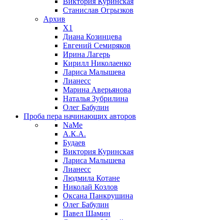
Виктория Куринская
Станислав Огрызков
Архив
X1
Диана Козинцева
Евгений Семиряков
Ирина Лагерь
Кирилл Николаенко
Лариса Малышева
Лианесс
Марина Аверьянова
Наталья Зубрилина
Олег Бабулин
Проба пера
начинающих авторов
NaMe
А.К.А.
Будаев
Виктория Куринская
Лариса Малышева
Лианесс
Людмила Котане
Николай Козлов
Оксана Панкрушина
Олег Бабулин
Павел Шамин