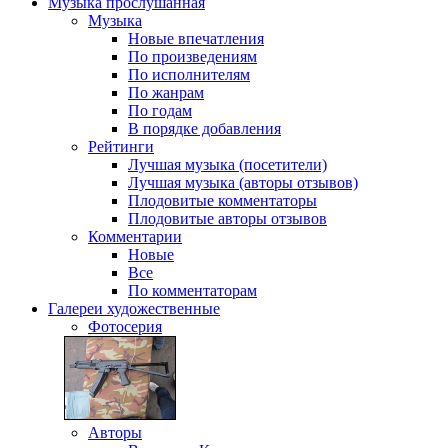
Музыка
прослушанная
Музыка
Новые впечатления
По произведениям
По исполнителям
По жанрам
По годам
В порядке добавления
Рейтинги
Лучшая музыка (посетители)
Лучшая музыка (авторы отзывов)
Плодовитые комментаторы
Плодовитые авторы отзывов
Комментарии
Новые
Все
По комментаторам
Галереи
художественные
Фотосерия
Авторы