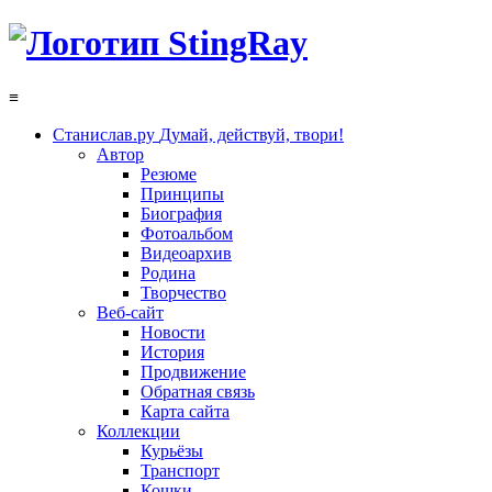
≡
Станислав.ру
Думай, действуй, твори!
Автор
Резюме
Принципы
Биография
Фотоальбом
Видеоархив
Родина
Творчество
Веб-сайт
Новости
История
Продвижение
Обратная связь
Карта сайта
Коллекции
Курьёзы
Транспорт
Кошки