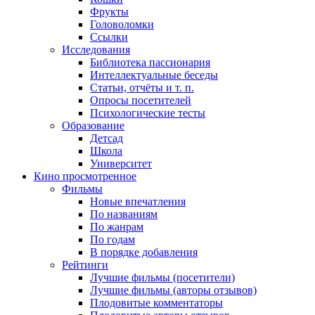
Фрукты
Головоломки
Ссылки
Исследования
Библиотека пассионария
Интеллектуальные беседы
Статьи, отчёты и т. п.
Опросы посетителей
Психологические тесты
Образование
Детсад
Школа
Университет
Кино
просмотренное
Фильмы
Новые впечатления
По названиям
По жанрам
По годам
В порядке добавления
Рейтинги
Лучшие фильмы (посетители)
Лучшие фильмы (авторы отзывов)
Плодовитые комментаторы