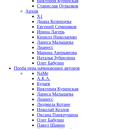
Виктория Куринская
Станислав Огрызков
Архив
X1
Диана Козинцева
Евгений Семиряков
Ирина Лагерь
Кирилл Николаенко
Лариса Малышева
Лианесс
Марина Аверьянова
Наталья Зубрилина
Олег Бабулин
Проба пера
начинающих авторов
NaMe
А.К.А.
Будаев
Виктория Куринская
Лариса Малышева
Лианесс
Людмила Котане
Николай Козлов
Оксана Панкрушина
Олег Бабулин
Павел Шамин