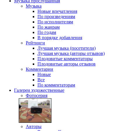
Музыка
прослушанная
Музыка
Новые впечатления
По произведениям
По исполнителям
По жанрам
По годам
В порядке добавления
Рейтинги
Лучшая музыка (посетители)
Лучшая музыка (авторы отзывов)
Плодовитые комментаторы
Плодовитые авторы отзывов
Комментарии
Новые
Все
По комментаторам
Галереи
художественные
Фотосерия
Авторы