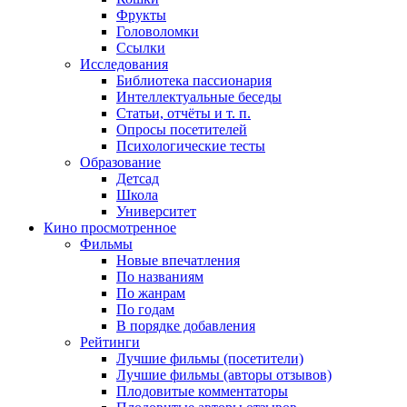
Фрукты
Головоломки
Ссылки
Исследования
Библиотека пассионария
Интеллектуальные беседы
Статьи, отчёты и т. п.
Опросы посетителей
Психологические тесты
Образование
Детсад
Школа
Университет
Кино
просмотренное
Фильмы
Новые впечатления
По названиям
По жанрам
По годам
В порядке добавления
Рейтинги
Лучшие фильмы (посетители)
Лучшие фильмы (авторы отзывов)
Плодовитые комментаторы