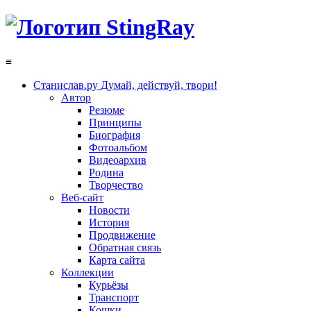
≡
Станислав.ру
Думай, действуй, твори!
Автор
Резюме
Принципы
Биография
Фотоальбом
Видеоархив
Родина
Творчество
Веб-сайт
Новости
История
Продвижение
Обратная связь
Карта сайта
Коллекции
Курьёзы
Транспорт
Кошки