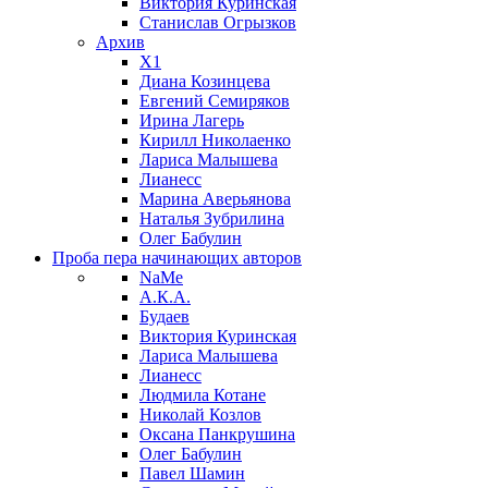
Виктория Куринская
Станислав Огрызков
Архив
X1
Диана Козинцева
Евгений Семиряков
Ирина Лагерь
Кирилл Николаенко
Лариса Малышева
Лианесс
Марина Аверьянова
Наталья Зубрилина
Олег Бабулин
Проба пера
начинающих авторов
NaMe
А.К.А.
Будаев
Виктория Куринская
Лариса Малышева
Лианесс
Людмила Котане
Николай Козлов
Оксана Панкрушина
Олег Бабулин
Павел Шамин