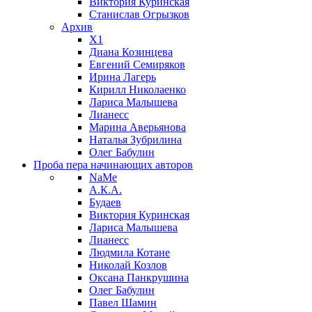
Виктория Куринская
Станислав Огрызков
Архив
X1
Диана Козинцева
Евгений Семиряков
Ирина Лагерь
Кирилл Николаенко
Лариса Малышева
Лианесс
Марина Аверьянова
Наталья Зубрилина
Олег Бабулин
Проба пера
начинающих авторов
NaMe
А.К.А.
Будаев
Виктория Куринская
Лариса Малышева
Лианесс
Людмила Котане
Николай Козлов
Оксана Панкрушина
Олег Бабулин
Павел Шамин