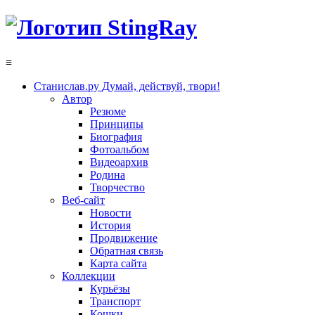
≡
Станислав.ру
Думай, действуй, твори!
Автор
Резюме
Принципы
Биография
Фотоальбом
Видеоархив
Родина
Творчество
Веб-сайт
Новости
История
Продвижение
Обратная связь
Карта сайта
Коллекции
Курьёзы
Транспорт
Кошки