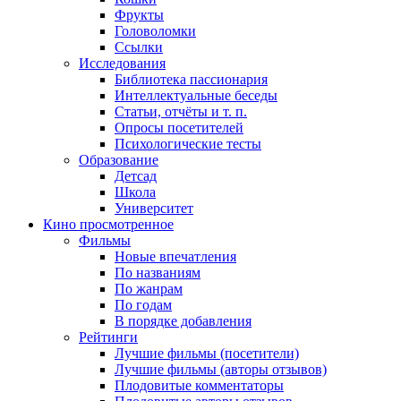
Фрукты
Головоломки
Ссылки
Исследования
Библиотека пассионария
Интеллектуальные беседы
Статьи, отчёты и т. п.
Опросы посетителей
Психологические тесты
Образование
Детсад
Школа
Университет
Кино
просмотренное
Фильмы
Новые впечатления
По названиям
По жанрам
По годам
В порядке добавления
Рейтинги
Лучшие фильмы (посетители)
Лучшие фильмы (авторы отзывов)
Плодовитые комментаторы