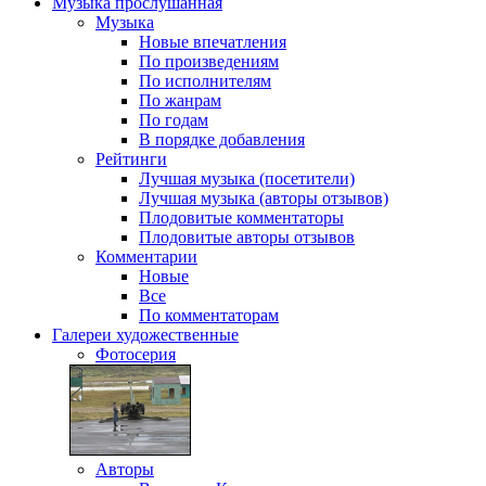
Музыка
прослушанная
Музыка
Новые впечатления
По произведениям
По исполнителям
По жанрам
По годам
В порядке добавления
Рейтинги
Лучшая музыка (посетители)
Лучшая музыка (авторы отзывов)
Плодовитые комментаторы
Плодовитые авторы отзывов
Комментарии
Новые
Все
По комментаторам
Галереи
художественные
Фотосерия
Авторы