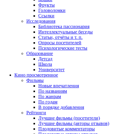
Фрукты
Головоломки
Ссылки
Исследования
Библиотека пассионария
Интеллектуальные беседы
Статьи, отчёты и т. п.
Опросы посетителей
Психологические тесты
Образование
Детсад
Школа
Университет
Кино
просмотренное
Фильмы
Новые впечатления
По названиям
По жанрам
По годам
В порядке добавления
Рейтинги
Лучшие фильмы (посетители)
Лучшие фильмы (авторы отзывов)
Плодовитые комментаторы