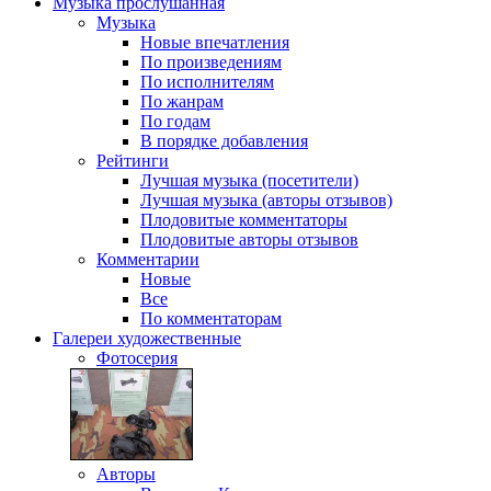
Музыка
прослушанная
Музыка
Новые впечатления
По произведениям
По исполнителям
По жанрам
По годам
В порядке добавления
Рейтинги
Лучшая музыка (посетители)
Лучшая музыка (авторы отзывов)
Плодовитые комментаторы
Плодовитые авторы отзывов
Комментарии
Новые
Все
По комментаторам
Галереи
художественные
Фотосерия
Авторы