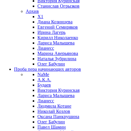
Виктория Куринская
Станислав Огрызков
Архив
X1
Диана Козинцева
Евгений Семиряков
Ирина Лагерь
Кирилл Николаенко
Лариса Малышева
Лианесс
Марина Аверьянова
Наталья Зубрилина
Олег Бабулин
Проба пера
начинающих авторов
NaMe
А.К.А.
Будаев
Виктория Куринская
Лариса Малышева
Лианесс
Людмила Котане
Николай Козлов
Оксана Панкрушина
Олег Бабулин
Павел Шамин