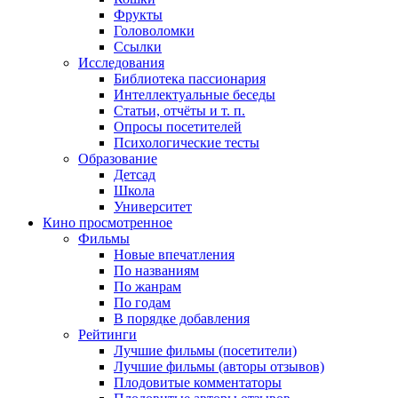
Фрукты
Головоломки
Ссылки
Исследования
Библиотека пассионария
Интеллектуальные беседы
Статьи, отчёты и т. п.
Опросы посетителей
Психологические тесты
Образование
Детсад
Школа
Университет
Кино
просмотренное
Фильмы
Новые впечатления
По названиям
По жанрам
По годам
В порядке добавления
Рейтинги
Лучшие фильмы (посетители)
Лучшие фильмы (авторы отзывов)
Плодовитые комментаторы