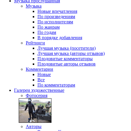
Музыка
прослушанная
Музыка
Новые впечатления
По произведениям
По исполнителям
По жанрам
По годам
В порядке добавления
Рейтинги
Лучшая музыка (посетители)
Лучшая музыка (авторы отзывов)
Плодовитые комментаторы
Плодовитые авторы отзывов
Комментарии
Новые
Все
По комментаторам
Галереи
художественные
Фотосерия
Авторы