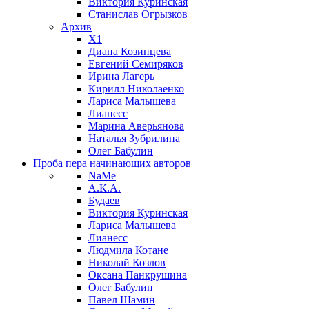
Виктория Куринская
Станислав Огрызков
Архив
X1
Диана Козинцева
Евгений Семиряков
Ирина Лагерь
Кирилл Николаенко
Лариса Малышева
Лианесс
Марина Аверьянова
Наталья Зубрилина
Олег Бабулин
Проба пера
начинающих авторов
NaMe
А.К.А.
Будаев
Виктория Куринская
Лариса Малышева
Лианесс
Людмила Котане
Николай Козлов
Оксана Панкрушина
Олег Бабулин
Павел Шамин