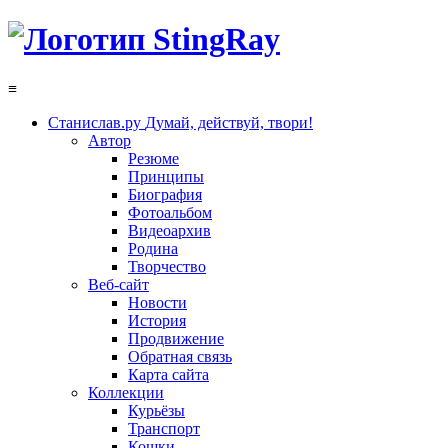
≡
Станислав.ру
Думай, действуй, твори!
Автор
Резюме
Принципы
Биография
Фотоальбом
Видеоархив
Родина
Творчество
Веб-сайт
Новости
История
Продвижение
Обратная связь
Карта сайта
Коллекции
Курьёзы
Транспорт
Кошки