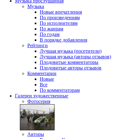
Музыка
прослушанная
Музыка
Новые впечатления
По произведениям
По исполнителям
По жанрам
По годам
В порядке добавления
Рейтинги
Лучшая музыка (посетители)
Лучшая музыка (авторы отзывов)
Плодовитые комментаторы
Плодовитые авторы отзывов
Комментарии
Новые
Все
По комментаторам
Галереи
художественные
Фотосерия
Авторы