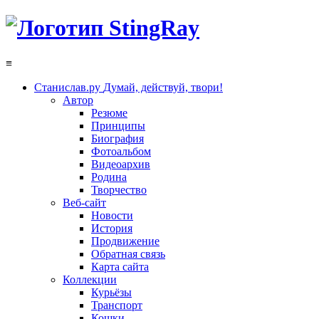
≡
Станислав.ру
Думай, действуй, твори!
Автор
Резюме
Принципы
Биография
Фотоальбом
Видеоархив
Родина
Творчество
Веб-сайт
Новости
История
Продвижение
Обратная связь
Карта сайта
Коллекции
Курьёзы
Транспорт
Кошки