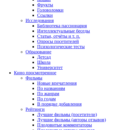
Фрукты
Головоломки
Ссылки
Исследования
Библиотека пассионария
Интеллектуальные беседы
Статьи, отчёты и т. п.
Опросы посетителей
Психологические тесты
Образование
Детсад
Школа
Университет
Кино
просмотренное
Фильмы
Новые впечатления
По названиям
По жанрам
По годам
В порядке добавления
Рейтинги
Лучшие фильмы (посетители)
Лучшие фильмы (авторы отзывов)
Плодовитые комментаторы