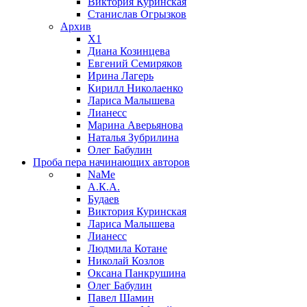
Виктория Куринская
Станислав Огрызков
Архив
X1
Диана Козинцева
Евгений Семиряков
Ирина Лагерь
Кирилл Николаенко
Лариса Малышева
Лианесс
Марина Аверьянова
Наталья Зубрилина
Олег Бабулин
Проба пера
начинающих авторов
NaMe
А.К.А.
Будаев
Виктория Куринская
Лариса Малышева
Лианесс
Людмила Котане
Николай Козлов
Оксана Панкрушина
Олег Бабулин
Павел Шамин