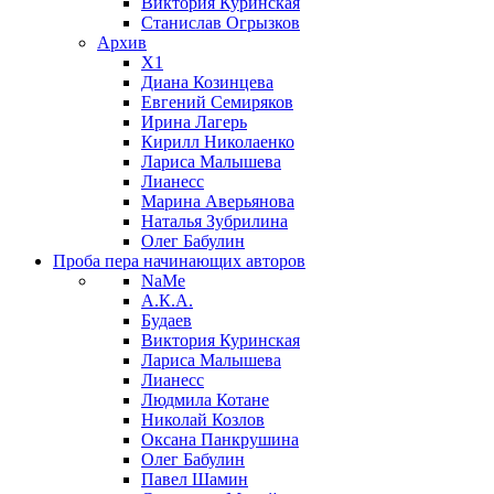
Виктория Куринская
Станислав Огрызков
Архив
X1
Диана Козинцева
Евгений Семиряков
Ирина Лагерь
Кирилл Николаенко
Лариса Малышева
Лианесс
Марина Аверьянова
Наталья Зубрилина
Олег Бабулин
Проба пера
начинающих авторов
NaMe
А.К.А.
Будаев
Виктория Куринская
Лариса Малышева
Лианесс
Людмила Котане
Николай Козлов
Оксана Панкрушина
Олег Бабулин
Павел Шамин