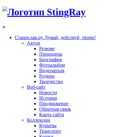
≡
Станислав.ру
Думай, действуй, твори!
Автор
Резюме
Принципы
Биография
Фотоальбом
Видеоархив
Родина
Творчество
Веб-сайт
Новости
История
Продвижение
Обратная связь
Карта сайта
Коллекции
Курьёзы
Транспорт
Кошки