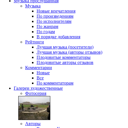
Музыка
прослушанная
Музыка
Новые впечатления
По произведениям
По исполнителям
По жанрам
По годам
В порядке добавления
Рейтинги
Лучшая музыка (посетители)
Лучшая музыка (авторы отзывов)
Плодовитые комментаторы
Плодовитые авторы отзывов
Комментарии
Новые
Все
По комментаторам
Галереи
художественные
Фотосерия
Авторы