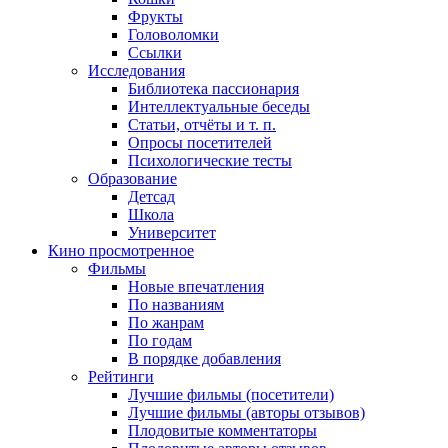
Фрукты
Головоломки
Ссылки
Исследования
Библиотека пассионария
Интеллектуальные беседы
Статьи, отчёты и т. п.
Опросы посетителей
Психологические тесты
Образование
Детсад
Школа
Университет
Кино
просмотренное
Фильмы
Новые впечатления
По названиям
По жанрам
По годам
В порядке добавления
Рейтинги
Лучшие фильмы (посетители)
Лучшие фильмы (авторы отзывов)
Плодовитые комментаторы