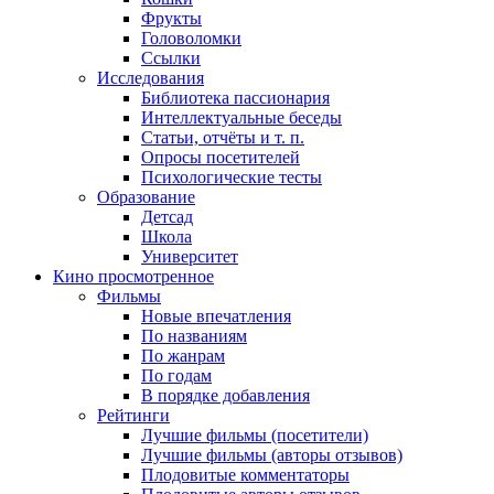
Фрукты
Головоломки
Ссылки
Исследования
Библиотека пассионария
Интеллектуальные беседы
Статьи, отчёты и т. п.
Опросы посетителей
Психологические тесты
Образование
Детсад
Школа
Университет
Кино
просмотренное
Фильмы
Новые впечатления
По названиям
По жанрам
По годам
В порядке добавления
Рейтинги
Лучшие фильмы (посетители)
Лучшие фильмы (авторы отзывов)
Плодовитые комментаторы