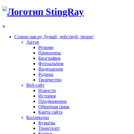
≡
Станислав.ру
Думай, действуй, твори!
Автор
Резюме
Принципы
Биография
Фотоальбом
Видеоархив
Родина
Творчество
Веб-сайт
Новости
История
Продвижение
Обратная связь
Карта сайта
Коллекции
Курьёзы
Транспорт
Кошки