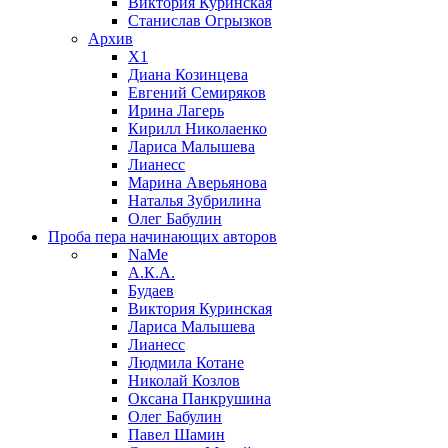
Виктория Куринская
Станислав Огрызков
Архив
X1
Диана Козинцева
Евгений Семиряков
Ирина Лагерь
Кирилл Николаенко
Лариса Малышева
Лианесс
Марина Аверьянова
Наталья Зубрилина
Олег Бабулин
Проба пера
начинающих авторов
NaMe
А.К.А.
Будаев
Виктория Куринская
Лариса Малышева
Лианесс
Людмила Котане
Николай Козлов
Оксана Панкрушина
Олег Бабулин
Павел Шамин