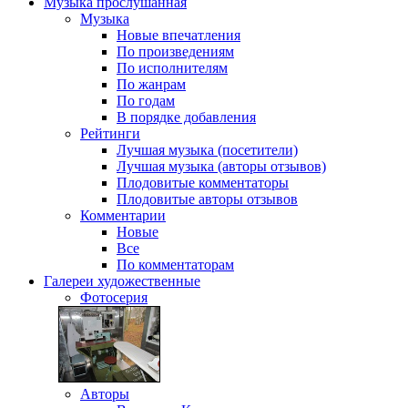
Музыка
прослушанная
Музыка
Новые впечатления
По произведениям
По исполнителям
По жанрам
По годам
В порядке добавления
Рейтинги
Лучшая музыка (посетители)
Лучшая музыка (авторы отзывов)
Плодовитые комментаторы
Плодовитые авторы отзывов
Комментарии
Новые
Все
По комментаторам
Галереи
художественные
Фотосерия
Авторы