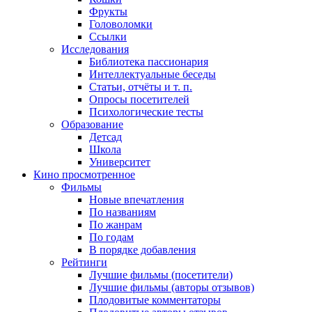
Фрукты
Головоломки
Ссылки
Исследования
Библиотека пассионария
Интеллектуальные беседы
Статьи, отчёты и т. п.
Опросы посетителей
Психологические тесты
Образование
Детсад
Школа
Университет
Кино
просмотренное
Фильмы
Новые впечатления
По названиям
По жанрам
По годам
В порядке добавления
Рейтинги
Лучшие фильмы (посетители)
Лучшие фильмы (авторы отзывов)
Плодовитые комментаторы