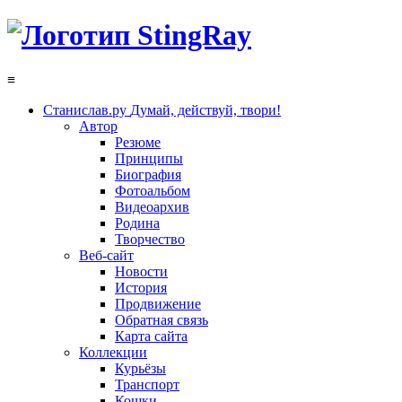
≡
Станислав.ру
Думай, действуй, твори!
Автор
Резюме
Принципы
Биография
Фотоальбом
Видеоархив
Родина
Творчество
Веб-сайт
Новости
История
Продвижение
Обратная связь
Карта сайта
Коллекции
Курьёзы
Транспорт
Кошки