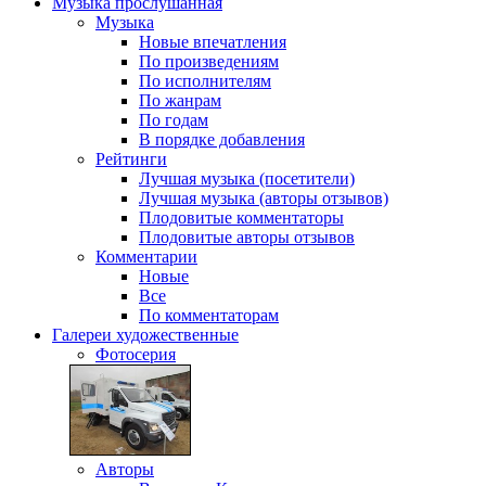
Музыка
прослушанная
Музыка
Новые впечатления
По произведениям
По исполнителям
По жанрам
По годам
В порядке добавления
Рейтинги
Лучшая музыка (посетители)
Лучшая музыка (авторы отзывов)
Плодовитые комментаторы
Плодовитые авторы отзывов
Комментарии
Новые
Все
По комментаторам
Галереи
художественные
Фотосерия
Авторы