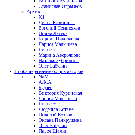
Виктория Куринская
Станислав Огрызков
Архив
X1
Диана Козинцева
Евгений Семиряков
Ирина Лагерь
Кирилл Николаенко
Лариса Малышева
Лианесс
Марина Аверьянова
Наталья Зубрилина
Олег Бабулин
Проба пера
начинающих авторов
NaMe
А.К.А.
Будаев
Виктория Куринская
Лариса Малышева
Лианесс
Людмила Котане
Николай Козлов
Оксана Панкрушина
Олег Бабулин
Павел Шамин