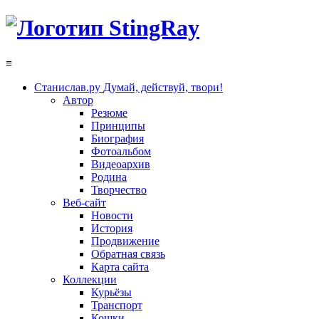
≡
Станислав.ру
Думай, действуй, твори!
Автор
Резюме
Принципы
Биография
Фотоальбом
Видеоархив
Родина
Творчество
Веб-сайт
Новости
История
Продвижение
Обратная связь
Карта сайта
Коллекции
Курьёзы
Транспорт
Кошки