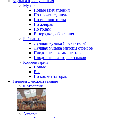
Музыка
прослушанная
Музыка
Новые впечатления
По произведениям
По исполнителям
По жанрам
По годам
В порядке добавления
Рейтинги
Лучшая музыка (посетители)
Лучшая музыка (авторы отзывов)
Плодовитые комментаторы
Плодовитые авторы отзывов
Комментарии
Новые
Все
По комментаторам
Галереи
художественные
Фотосерия
Авторы