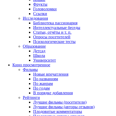
Фрукты
Головоломки
Ссылки
Исследования
Библиотека пассионария
Интеллектуальные беседы
Статьи, отчёты и т. п.
Опросы посетителей
Психологические тесты
Образование
Детсад
Школа
Университет
Кино
просмотренное
Фильмы
Новые впечатления
По названиям
По жанрам
По годам
В порядке добавления
Рейтинги
Лучшие фильмы (посетители)
Лучшие фильмы (авторы отзывов)
Плодовитые комментаторы