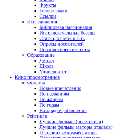
Фрукты
Головоломки
Ссылки
Исследования
Библиотека пассионария
Интеллектуальные беседы
Статьи, отчёты и т. п.
Опросы посетителей
Психологические тесты
Образование
Детсад
Школа
Университет
Кино
просмотренное
Фильмы
Новые впечатления
По названиям
По жанрам
По годам
В порядке добавления
Рейтинги
Лучшие фильмы (посетители)
Лучшие фильмы (авторы отзывов)
Плодовитые комментаторы