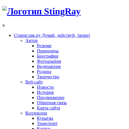
≡
Станислав.ру
Думай, действуй, твори!
Автор
Резюме
Принципы
Биография
Фотоальбом
Видеоархив
Родина
Творчество
Веб-сайт
Новости
История
Продвижение
Обратная связь
Карта сайта
Коллекции
Курьёзы
Транспорт
Кошки