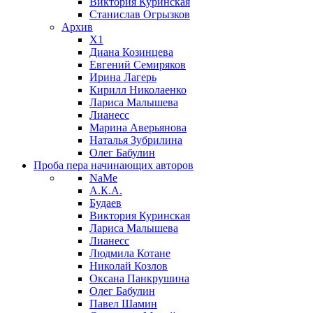
Виктория Куринская
Станислав Огрызков
Архив
X1
Диана Козинцева
Евгений Семиряков
Ирина Лагерь
Кирилл Николаенко
Лариса Малышева
Лианесс
Марина Аверьянова
Наталья Зубрилина
Олег Бабулин
Проба пера
начинающих авторов
NaMe
А.К.А.
Будаев
Виктория Куринская
Лариса Малышева
Лианесс
Людмила Котане
Николай Козлов
Оксана Панкрушина
Олег Бабулин
Павел Шамин