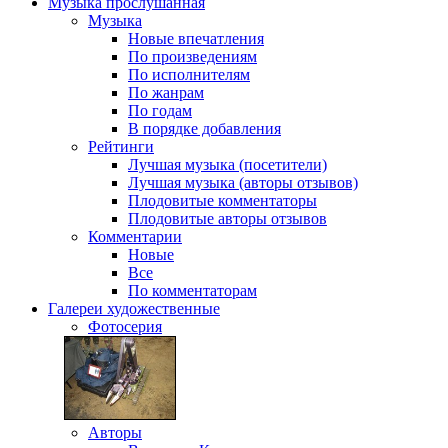
Музыка
прослушанная
Музыка
Новые впечатления
По произведениям
По исполнителям
По жанрам
По годам
В порядке добавления
Рейтинги
Лучшая музыка (посетители)
Лучшая музыка (авторы отзывов)
Плодовитые комментаторы
Плодовитые авторы отзывов
Комментарии
Новые
Все
По комментаторам
Галереи
художественные
Фотосерия
Авторы