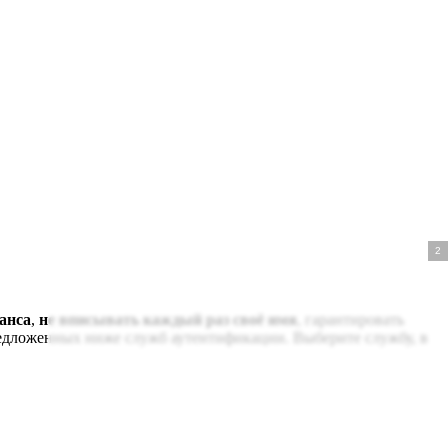
1
анса
,
не вписывать каждый раз своё имя
, гарантировать
редложенных ниже служб аутентификации. Выберите службу, в