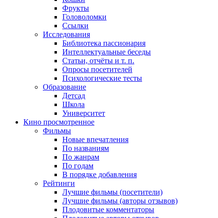
Фрукты
Головоломки
Ссылки
Исследования
Библиотека пассионария
Интеллектуальные беседы
Статьи, отчёты и т. п.
Опросы посетителей
Психологические тесты
Образование
Детсад
Школа
Университет
Кино
просмотренное
Фильмы
Новые впечатления
По названиям
По жанрам
По годам
В порядке добавления
Рейтинги
Лучшие фильмы (посетители)
Лучшие фильмы (авторы отзывов)
Плодовитые комментаторы