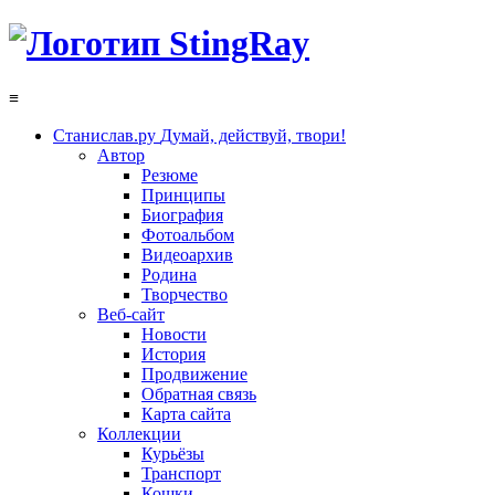
≡
Станислав.ру
Думай, действуй, твори!
Автор
Резюме
Принципы
Биография
Фотоальбом
Видеоархив
Родина
Творчество
Веб-сайт
Новости
История
Продвижение
Обратная связь
Карта сайта
Коллекции
Курьёзы
Транспорт
Кошки