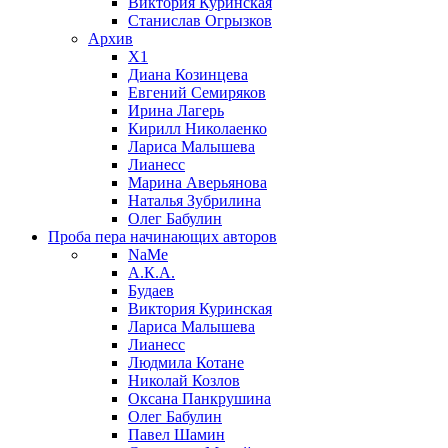
Виктория Куринская
Станислав Огрызков
Архив
X1
Диана Козинцева
Евгений Семиряков
Ирина Лагерь
Кирилл Николаенко
Лариса Малышева
Лианесс
Марина Аверьянова
Наталья Зубрилина
Олег Бабулин
Проба пера
начинающих авторов
NaMe
А.К.А.
Будаев
Виктория Куринская
Лариса Малышева
Лианесс
Людмила Котане
Николай Козлов
Оксана Панкрушина
Олег Бабулин
Павел Шамин