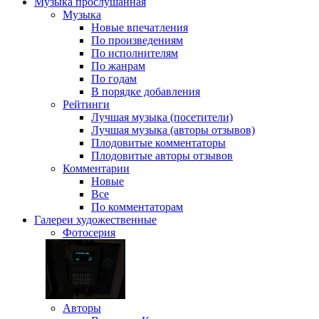
Музыка
прослушанная
Музыка
Новые впечатления
По произведениям
По исполнителям
По жанрам
По годам
В порядке добавления
Рейтинги
Лучшая музыка (посетители)
Лучшая музыка (авторы отзывов)
Плодовитые комментаторы
Плодовитые авторы отзывов
Комментарии
Новые
Все
По комментаторам
Галереи
художественные
Фотосерия
Авторы