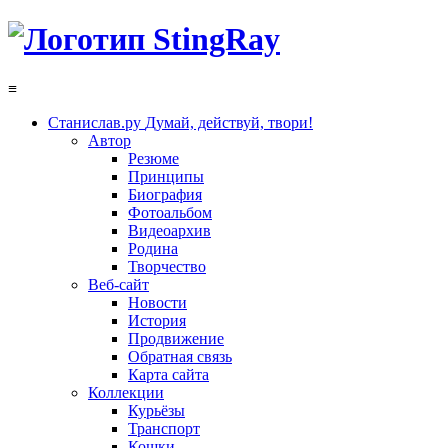
≡
Станислав.ру
Думай, действуй, твори!
Автор
Резюме
Принципы
Биография
Фотоальбом
Видеоархив
Родина
Творчество
Веб-сайт
Новости
История
Продвижение
Обратная связь
Карта сайта
Коллекции
Курьёзы
Транспорт
Кошки