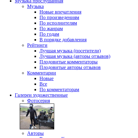
Музыка
прослушанная
Музыка
Новые впечатления
По произведениям
По исполнителям
По жанрам
По годам
В порядке добавления
Рейтинги
Лучшая музыка (посетители)
Лучшая музыка (авторы отзывов)
Плодовитые комментаторы
Плодовитые авторы отзывов
Комментарии
Новые
Все
По комментаторам
Галереи
художественные
Фотосерия
Авторы