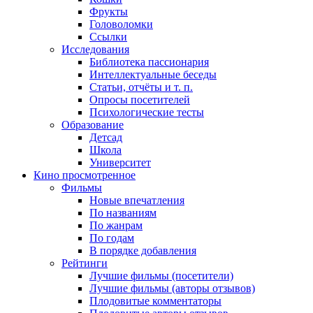
Фрукты
Головоломки
Ссылки
Исследования
Библиотека пассионария
Интеллектуальные беседы
Статьи, отчёты и т. п.
Опросы посетителей
Психологические тесты
Образование
Детсад
Школа
Университет
Кино
просмотренное
Фильмы
Новые впечатления
По названиям
По жанрам
По годам
В порядке добавления
Рейтинги
Лучшие фильмы (посетители)
Лучшие фильмы (авторы отзывов)
Плодовитые комментаторы