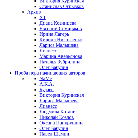
Виктория Куринская
Станислав Огрызков
Архив
X1
Диана Козинцева
Евгений Семиряков
Ирина Лагерь
Кирилл Николаенко
Лариса Малышева
Лианесс
Марина Аверьянова
Наталья Зубрилина
Олег Бабулин
Проба пера
начинающих авторов
NaMe
А.К.А.
Будаев
Виктория Куринская
Лариса Малышева
Лианесс
Людмила Котане
Николай Козлов
Оксана Панкрушина
Олег Бабулин
Павел Шамин