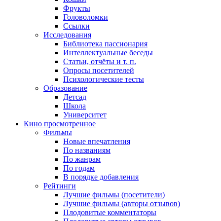
Фрукты
Головоломки
Ссылки
Исследования
Библиотека пассионария
Интеллектуальные беседы
Статьи, отчёты и т. п.
Опросы посетителей
Психологические тесты
Образование
Детсад
Школа
Университет
Кино
просмотренное
Фильмы
Новые впечатления
По названиям
По жанрам
По годам
В порядке добавления
Рейтинги
Лучшие фильмы (посетители)
Лучшие фильмы (авторы отзывов)
Плодовитые комментаторы