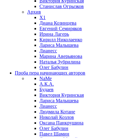
Виктория Куринская
Станислав Огрызков
Архив
X1
Диана Козинцева
Евгений Семиряков
Ирина Лагерь
Кирилл Николаенко
Лариса Малышева
Лианесс
Марина Аверьянова
Наталья Зубрилина
Олег Бабулин
Проба пера
начинающих авторов
NaMe
А.К.А.
Будаев
Виктория Куринская
Лариса Малышева
Лианесс
Людмила Котане
Николай Козлов
Оксана Панкрушина
Олег Бабулин
Павел Шамин