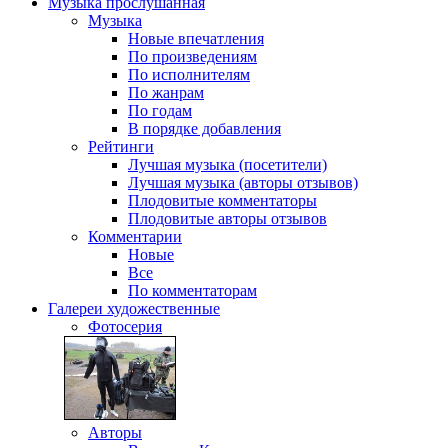
Музыка
прослушанная
Музыка
Новые впечатления
По произведениям
По исполнителям
По жанрам
По годам
В порядке добавления
Рейтинги
Лучшая музыка (посетители)
Лучшая музыка (авторы отзывов)
Плодовитые комментаторы
Плодовитые авторы отзывов
Комментарии
Новые
Все
По комментаторам
Галереи
художественные
Фотосерия
Авторы