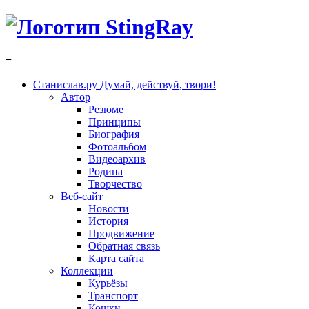
≡
Станислав.ру
Думай, действуй, твори!
Автор
Резюме
Принципы
Биография
Фотоальбом
Видеоархив
Родина
Творчество
Веб-сайт
Новости
История
Продвижение
Обратная связь
Карта сайта
Коллекции
Курьёзы
Транспорт
Кошки