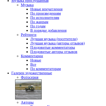
Музыка
прослушанная
Музыка
Новые впечатления
По произведениям
По исполнителям
По жанрам
По годам
В порядке добавления
Рейтинги
Лучшая музыка (посетители)
Лучшая музыка (авторы отзывов)
Плодовитые комментаторы
Плодовитые авторы отзывов
Комментарии
Новые
Все
По комментаторам
Галереи
художественные
Фотосерия
Авторы