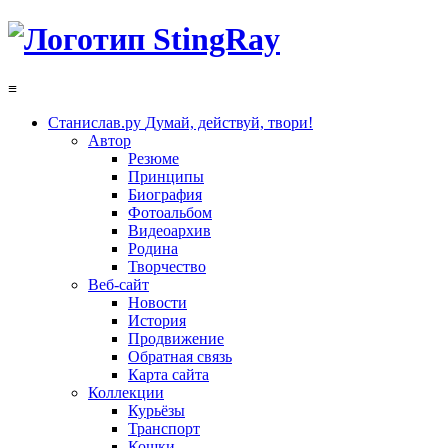
≡
Станислав.ру
Думай, действуй, твори!
Автор
Резюме
Принципы
Биография
Фотоальбом
Видеоархив
Родина
Творчество
Веб-сайт
Новости
История
Продвижение
Обратная связь
Карта сайта
Коллекции
Курьёзы
Транспорт
Кошки