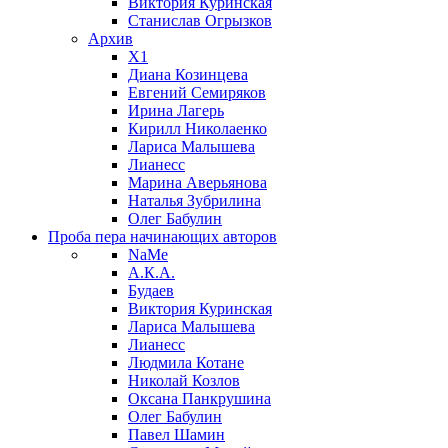
Виктория Куринская
Станислав Огрызков
Архив
X1
Диана Козинцева
Евгений Семиряков
Ирина Лагерь
Кирилл Николаенко
Лариса Малышева
Лианесс
Марина Аверьянова
Наталья Зубрилина
Олег Бабулин
Проба пера
начинающих авторов
NaMe
А.К.А.
Будаев
Виктория Куринская
Лариса Малышева
Лианесс
Людмила Котане
Николай Козлов
Оксана Панкрушина
Олег Бабулин
Павел Шамин