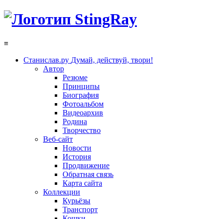
≡
Станислав.ру
Думай, действуй, твори!
Автор
Резюме
Принципы
Биография
Фотоальбом
Видеоархив
Родина
Творчество
Веб-сайт
Новости
История
Продвижение
Обратная связь
Карта сайта
Коллекции
Курьёзы
Транспорт
Кошки