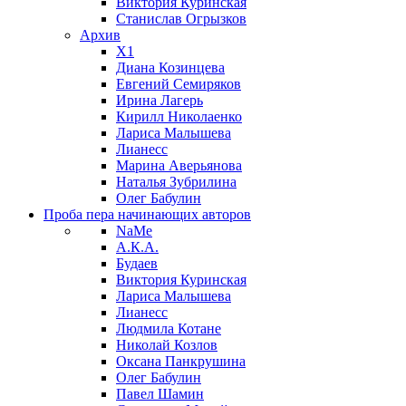
Виктория Куринская
Станислав Огрызков
Архив
X1
Диана Козинцева
Евгений Семиряков
Ирина Лагерь
Кирилл Николаенко
Лариса Малышева
Лианесс
Марина Аверьянова
Наталья Зубрилина
Олег Бабулин
Проба пера
начинающих авторов
NaMe
А.К.А.
Будаев
Виктория Куринская
Лариса Малышева
Лианесс
Людмила Котане
Николай Козлов
Оксана Панкрушина
Олег Бабулин
Павел Шамин