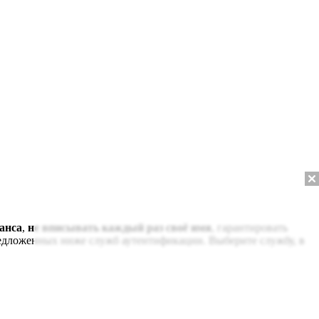
анса
,
не вписывать каждый раз своё имя
, гарантировать
редложенных ниже служб аутентификации. Выберите службу, в