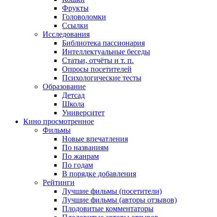
Фрукты
Головоломки
Ссылки
Исследования
Библиотека пассионария
Интеллектуальные беседы
Статьи, отчёты и т. п.
Опросы посетителей
Психологические тесты
Образование
Детсад
Школа
Университет
Кино
просмотренное
Фильмы
Новые впечатления
По названиям
По жанрам
По годам
В порядке добавления
Рейтинги
Лучшие фильмы (посетители)
Лучшие фильмы (авторы отзывов)
Плодовитые комментаторы