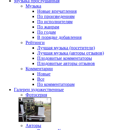
Музыка
прослушанная
Музыка
Новые впечатления
По произведениям
По исполнителям
По жанрам
По годам
В порядке добавления
Рейтинги
Лучшая музыка (посетители)
Лучшая музыка (авторы отзывов)
Плодовитые комментаторы
Плодовитые авторы отзывов
Комментарии
Новые
Все
По комментаторам
Галереи
художественные
Фотосерия
Авторы