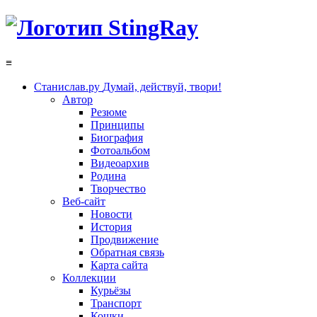
≡
Станислав.ру
Думай, действуй, твори!
Автор
Резюме
Принципы
Биография
Фотоальбом
Видеоархив
Родина
Творчество
Веб-сайт
Новости
История
Продвижение
Обратная связь
Карта сайта
Коллекции
Курьёзы
Транспорт
Кошки