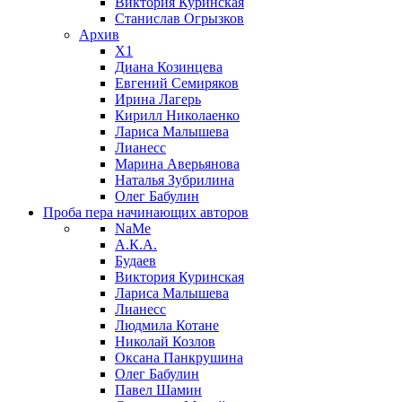
Виктория Куринская
Станислав Огрызков
Архив
X1
Диана Козинцева
Евгений Семиряков
Ирина Лагерь
Кирилл Николаенко
Лариса Малышева
Лианесс
Марина Аверьянова
Наталья Зубрилина
Олег Бабулин
Проба пера
начинающих авторов
NaMe
А.К.А.
Будаев
Виктория Куринская
Лариса Малышева
Лианесс
Людмила Котане
Николай Козлов
Оксана Панкрушина
Олег Бабулин
Павел Шамин