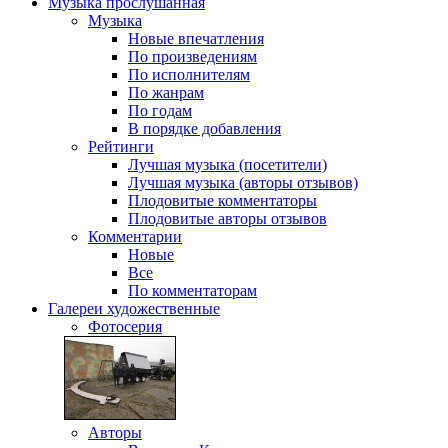
Музыка
прослушанная
Музыка
Новые впечатления
По произведениям
По исполнителям
По жанрам
По годам
В порядке добавления
Рейтинги
Лучшая музыка (посетители)
Лучшая музыка (авторы отзывов)
Плодовитые комментаторы
Плодовитые авторы отзывов
Комментарии
Новые
Все
По комментаторам
Галереи
художественные
Фотосерия
Авторы