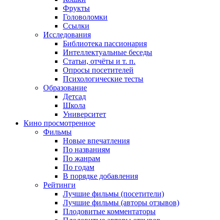
Фрукты
Головоломки
Ссылки
Исследования
Библиотека пассионария
Интеллектуальные беседы
Статьи, отчёты и т. п.
Опросы посетителей
Психологические тесты
Образование
Детсад
Школа
Университет
Кино
просмотренное
Фильмы
Новые впечатления
По названиям
По жанрам
По годам
В порядке добавления
Рейтинги
Лучшие фильмы (посетители)
Лучшие фильмы (авторы отзывов)
Плодовитые комментаторы