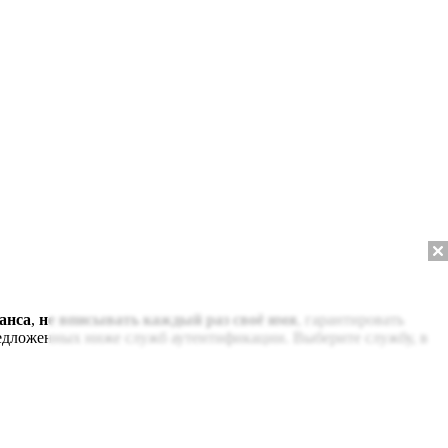
анса
,
не вписывать каждый раз своё имя
, гарантировать
редложенных ниже служб аутентификации. Выберите службу, в