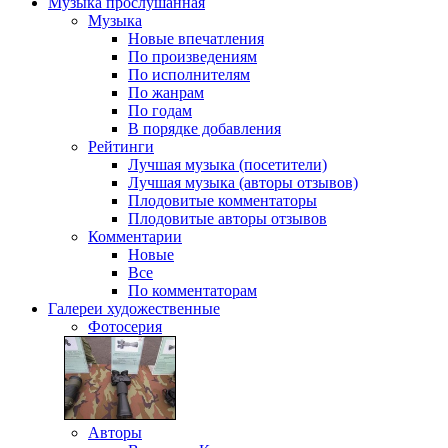
Музыка
прослушанная
Музыка
Новые впечатления
По произведениям
По исполнителям
По жанрам
По годам
В порядке добавления
Рейтинги
Лучшая музыка (посетители)
Лучшая музыка (авторы отзывов)
Плодовитые комментаторы
Плодовитые авторы отзывов
Комментарии
Новые
Все
По комментаторам
Галереи
художественные
Фотосерия
Авторы