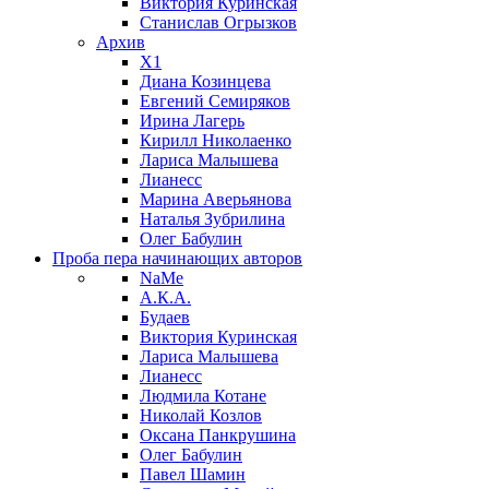
Виктория Куринская
Станислав Огрызков
Архив
X1
Диана Козинцева
Евгений Семиряков
Ирина Лагерь
Кирилл Николаенко
Лариса Малышева
Лианесс
Марина Аверьянова
Наталья Зубрилина
Олег Бабулин
Проба пера
начинающих авторов
NaMe
А.К.А.
Будаев
Виктория Куринская
Лариса Малышева
Лианесс
Людмила Котане
Николай Козлов
Оксана Панкрушина
Олег Бабулин
Павел Шамин