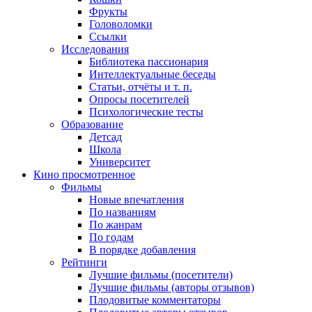
Фрукты
Головоломки
Ссылки
Исследования
Библиотека пассионария
Интеллектуальные беседы
Статьи, отчёты и т. п.
Опросы посетителей
Психологические тесты
Образование
Детсад
Школа
Университет
Кино
просмотренное
Фильмы
Новые впечатления
По названиям
По жанрам
По годам
В порядке добавления
Рейтинги
Лучшие фильмы (посетители)
Лучшие фильмы (авторы отзывов)
Плодовитые комментаторы