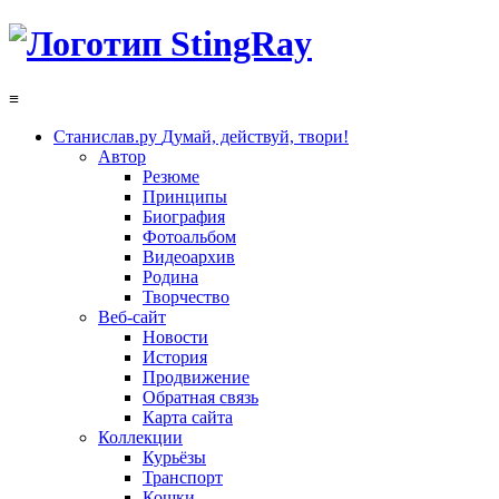
≡
Станислав.ру
Думай, действуй, твори!
Автор
Резюме
Принципы
Биография
Фотоальбом
Видеоархив
Родина
Творчество
Веб-сайт
Новости
История
Продвижение
Обратная связь
Карта сайта
Коллекции
Курьёзы
Транспорт
Кошки