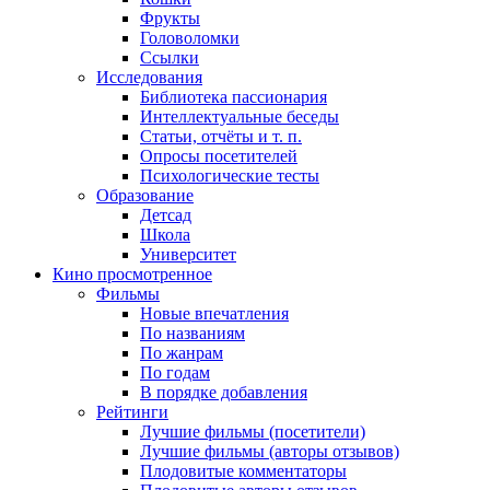
Фрукты
Головоломки
Ссылки
Исследования
Библиотека пассионария
Интеллектуальные беседы
Статьи, отчёты и т. п.
Опросы посетителей
Психологические тесты
Образование
Детсад
Школа
Университет
Кино
просмотренное
Фильмы
Новые впечатления
По названиям
По жанрам
По годам
В порядке добавления
Рейтинги
Лучшие фильмы (посетители)
Лучшие фильмы (авторы отзывов)
Плодовитые комментаторы