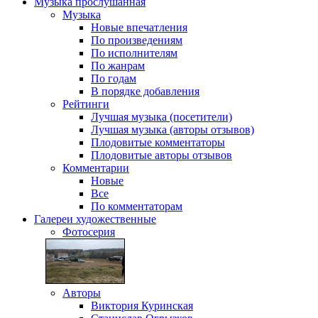
Музыка
прослушанная
Музыка
Новые впечатления
По произведениям
По исполнителям
По жанрам
По годам
В порядке добавления
Рейтинги
Лучшая музыка (посетители)
Лучшая музыка (авторы отзывов)
Плодовитые комментаторы
Плодовитые авторы отзывов
Комментарии
Новые
Все
По комментаторам
Галереи
художественные
Фотосерия
Авторы
Виктория Куринская