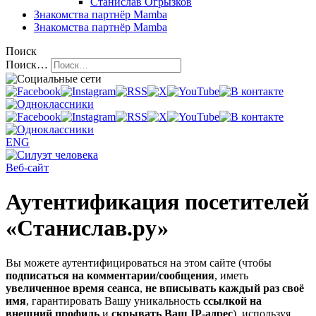
Станислав Огрызков
Знакомства
партнёр Mamba
Знакомства
партнёр Mamba
Поиск
Поиск…
ENG
Веб-сайт
Аутентификация посетителей
«Станислав.ру»
Вы можете аутентифицироваться на этом сайте (чтобы
подписаться на комментарии/сообщения
, иметь
увеличенное время сеанса
,
не вписывать каждый раз своё
имя
, гарантировать Вашу уникальность
ссылкой на
внешний профиль
и
скрывать Ваш IP-адрес
), используя