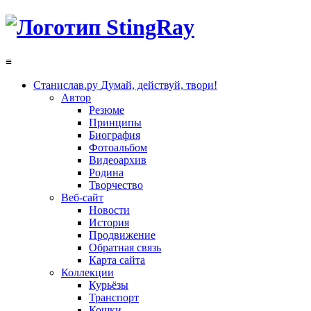
≡
Станислав.ру
Думай, действуй, твори!
Автор
Резюме
Принципы
Биография
Фотоальбом
Видеоархив
Родина
Творчество
Веб-сайт
Новости
История
Продвижение
Обратная связь
Карта сайта
Коллекции
Курьёзы
Транспорт
Кошки