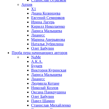
Станислав Огрызков
Архив
X1
Диана Козинцева
Евгений Семиряков
Ирина Лагерь
Кирилл Николаенко
Лариса Малышева
Лианесс
Марина Аверьянова
Наталья Зубрилина
Олег Бабулин
Проба пера
начинающих авторов
NaMe
А.К.А.
Будаев
Виктория Куринская
Лариса Малышева
Лианесс
Людмила Котане
Николай Козлов
Оксана Панкрушина
Олег Бабулин
Павел Шамин
Станислав Михайленко