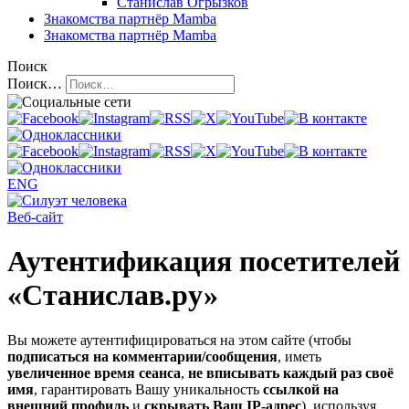
Станислав Огрызков
Знакомства
партнёр Mamba
Знакомства
партнёр Mamba
Поиск
Поиск…
ENG
Веб-сайт
Аутентификация посетителей
«Станислав.ру»
Вы можете аутентифицироваться на этом сайте (чтобы
подписаться на комментарии/сообщения
, иметь
увеличенное время сеанса
,
не вписывать каждый раз своё
имя
, гарантировать Вашу уникальность
ссылкой на
внешний профиль
и
скрывать Ваш IP-адрес
), используя