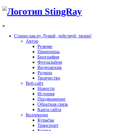
≡
Станислав.ру
Думай, действуй, твори!
Автор
Резюме
Принципы
Биография
Фотоальбом
Видеоархив
Родина
Творчество
Веб-сайт
Новости
История
Продвижение
Обратная связь
Карта сайта
Коллекции
Курьёзы
Транспорт
Кошки