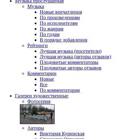
Музыка
прослушанная
Музыка
Новые впечатления
По произведениям
По исполнителям
По жанрам
По годам
В порядке добавления
Рейтинги
Лучшая музыка (посетители)
Лучшая музыка (авторы отзывов)
Плодовитые комментаторы
Плодовитые авторы отзывов
Комментарии
Новые
Все
По комментаторам
Галереи
художественные
Фотосерия
Авторы
Виктория Куринская