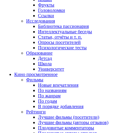
Фрукты
Головоломки
Ссылки
Исследования
Библиотека пассионария
Интеллектуальные беседы
Статьи, отчёты и т. п.
Опросы посетителей
Психологические тесты
Образование
Детсад
Школа
Университет
Кино
просмотренное
Фильмы
Новые впечатления
По названиям
По жанрам
По годам
В порядке добавления
Рейтинги
Лучшие фильмы (посетители)
Лучшие фильмы (авторы отзывов)
Плодовитые комментаторы