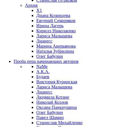
Станислав Огрызков
Архив
X1
Диана Козинцева
Евгений Семиряков
Ирина Лагерь
Кирилл Николаенко
Лариса Малышева
Лианесс
Марина Аверьянова
Наталья Зубрилина
Олег Бабулин
Проба пера
начинающих авторов
NaMe
А.К.А.
Будаев
Виктория Куринская
Лариса Малышева
Лианесс
Людмила Котане
Николай Козлов
Оксана Панкрушина
Олег Бабулин
Павел Шамин
Станислав Михайленко