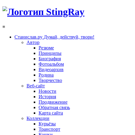
≡
Станислав.ру
Думай, действуй, твори!
Автор
Резюме
Принципы
Биография
Фотоальбом
Видеоархив
Родина
Творчество
Веб-сайт
Новости
История
Продвижение
Обратная связь
Карта сайта
Коллекции
Курьёзы
Транспорт
Кошки