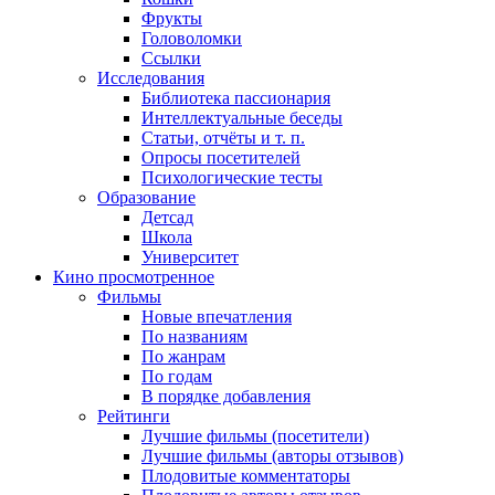
Фрукты
Головоломки
Ссылки
Исследования
Библиотека пассионария
Интеллектуальные беседы
Статьи, отчёты и т. п.
Опросы посетителей
Психологические тесты
Образование
Детсад
Школа
Университет
Кино
просмотренное
Фильмы
Новые впечатления
По названиям
По жанрам
По годам
В порядке добавления
Рейтинги
Лучшие фильмы (посетители)
Лучшие фильмы (авторы отзывов)
Плодовитые комментаторы