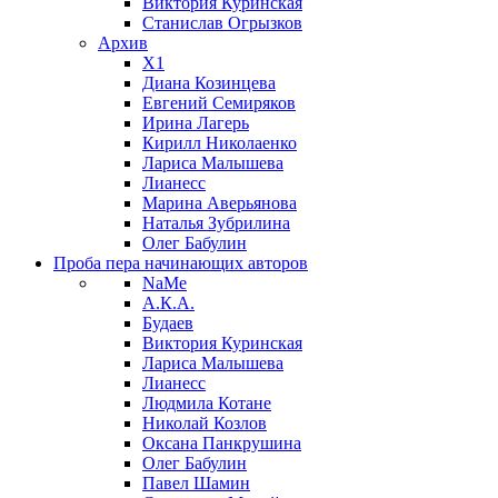
Виктория Куринская
Станислав Огрызков
Архив
X1
Диана Козинцева
Евгений Семиряков
Ирина Лагерь
Кирилл Николаенко
Лариса Малышева
Лианесс
Марина Аверьянова
Наталья Зубрилина
Олег Бабулин
Проба пера
начинающих авторов
NaMe
А.К.А.
Будаев
Виктория Куринская
Лариса Малышева
Лианесс
Людмила Котане
Николай Козлов
Оксана Панкрушина
Олег Бабулин
Павел Шамин