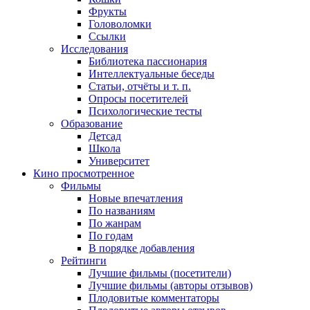
Фрукты
Головоломки
Ссылки
Исследования
Библиотека пассионария
Интеллектуальные беседы
Статьи, отчёты и т. п.
Опросы посетителей
Психологические тесты
Образование
Детсад
Школа
Университет
Кино
просмотренное
Фильмы
Новые впечатления
По названиям
По жанрам
По годам
В порядке добавления
Рейтинги
Лучшие фильмы (посетители)
Лучшие фильмы (авторы отзывов)
Плодовитые комментаторы