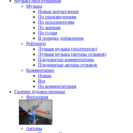
Музыка
прослушанная
Музыка
Новые впечатления
По произведениям
По исполнителям
По жанрам
По годам
В порядке добавления
Рейтинги
Лучшая музыка (посетители)
Лучшая музыка (авторы отзывов)
Плодовитые комментаторы
Плодовитые авторы отзывов
Комментарии
Новые
Все
По комментаторам
Галереи
художественные
Фотосерия
Авторы