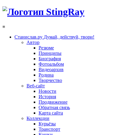
≡
Станислав.ру
Думай, действуй, твори!
Автор
Резюме
Принципы
Биография
Фотоальбом
Видеоархив
Родина
Творчество
Веб-сайт
Новости
История
Продвижение
Обратная связь
Карта сайта
Коллекции
Курьёзы
Транспорт
Кошки