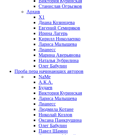
Виктория Куринская
Станислав Огрызков
Архив
X1
Диана Козинцева
Евгений Семиряков
Ирина Лагерь
Кирилл Николаенко
Лариса Малышева
Лианесс
Марина Аверьянова
Наталья Зубрилина
Олег Бабулин
Проба пера
начинающих авторов
NaMe
А.К.А.
Будаев
Виктория Куринская
Лариса Малышева
Лианесс
Людмила Котане
Николай Козлов
Оксана Панкрушина
Олег Бабулин
Павел Шамин