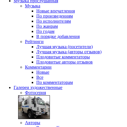
Музыка
прослушанная
Музыка
Новые впечатления
По произведениям
По исполнителям
По жанрам
По годам
В порядке добавления
Рейтинги
Лучшая музыка (посетители)
Лучшая музыка (авторы отзывов)
Плодовитые комментаторы
Плодовитые авторы отзывов
Комментарии
Новые
Все
По комментаторам
Галереи
художественные
Фотосерия
Авторы