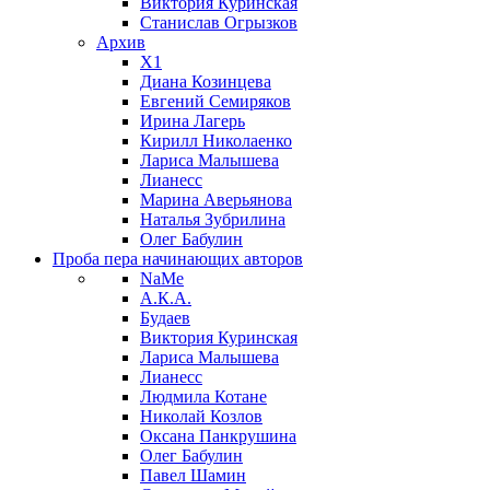
Виктория Куринская
Станислав Огрызков
Архив
X1
Диана Козинцева
Евгений Семиряков
Ирина Лагерь
Кирилл Николаенко
Лариса Малышева
Лианесс
Марина Аверьянова
Наталья Зубрилина
Олег Бабулин
Проба пера
начинающих авторов
NaMe
А.К.А.
Будаев
Виктория Куринская
Лариса Малышева
Лианесс
Людмила Котане
Николай Козлов
Оксана Панкрушина
Олег Бабулин
Павел Шамин