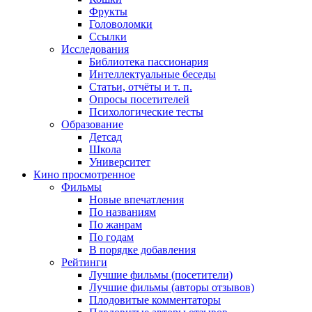
Фрукты
Головоломки
Ссылки
Исследования
Библиотека пассионария
Интеллектуальные беседы
Статьи, отчёты и т. п.
Опросы посетителей
Психологические тесты
Образование
Детсад
Школа
Университет
Кино
просмотренное
Фильмы
Новые впечатления
По названиям
По жанрам
По годам
В порядке добавления
Рейтинги
Лучшие фильмы (посетители)
Лучшие фильмы (авторы отзывов)
Плодовитые комментаторы