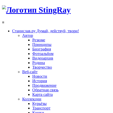
≡
Станислав.ру
Думай, действуй, твори!
Автор
Резюме
Принципы
Биография
Фотоальбом
Видеоархив
Родина
Творчество
Веб-сайт
Новости
История
Продвижение
Обратная связь
Карта сайта
Коллекции
Курьёзы
Транспорт
Кошки