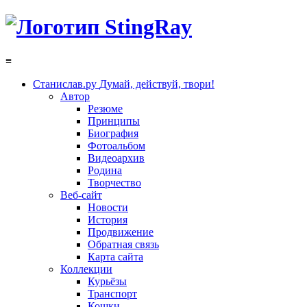
≡
Станислав.ру
Думай, действуй, твори!
Автор
Резюме
Принципы
Биография
Фотоальбом
Видеоархив
Родина
Творчество
Веб-сайт
Новости
История
Продвижение
Обратная связь
Карта сайта
Коллекции
Курьёзы
Транспорт
Кошки