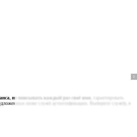
1
анса
,
не вписывать каждый раз своё имя
, гарантировать
редложенных ниже служб аутентификации. Выберите службу, в