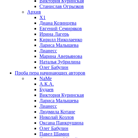
Виктория Куринская
Станислав Огрызков
Архив
X1
Диана Козинцева
Евгений Семиряков
Ирина Лагерь
Кирилл Николаенко
Лариса Малышева
Лианесс
Марина Аверьянова
Наталья Зубрилина
Олег Бабулин
Проба пера
начинающих авторов
NaMe
А.К.А.
Будаев
Виктория Куринская
Лариса Малышева
Лианесс
Людмила Котане
Николай Козлов
Оксана Панкрушина
Олег Бабулин
Павел Шамин