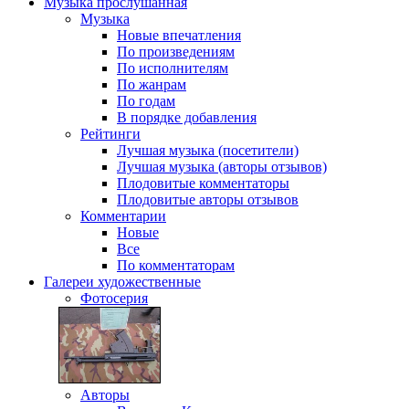
Музыка
прослушанная
Музыка
Новые впечатления
По произведениям
По исполнителям
По жанрам
По годам
В порядке добавления
Рейтинги
Лучшая музыка (посетители)
Лучшая музыка (авторы отзывов)
Плодовитые комментаторы
Плодовитые авторы отзывов
Комментарии
Новые
Все
По комментаторам
Галереи
художественные
Фотосерия
Авторы