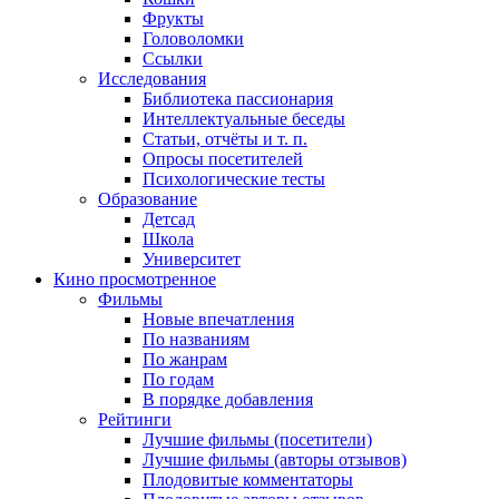
Фрукты
Головоломки
Ссылки
Исследования
Библиотека пассионария
Интеллектуальные беседы
Статьи, отчёты и т. п.
Опросы посетителей
Психологические тесты
Образование
Детсад
Школа
Университет
Кино
просмотренное
Фильмы
Новые впечатления
По названиям
По жанрам
По годам
В порядке добавления
Рейтинги
Лучшие фильмы (посетители)
Лучшие фильмы (авторы отзывов)
Плодовитые комментаторы