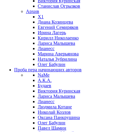
Виктория Куринская
Станислав Огрызков
Архив
X1
Диана Козинцева
Евгений Семиряков
Ирина Лагерь
Кирилл Николаенко
Лариса Малышева
Лианесс
Марина Аверьянова
Наталья Зубрилина
Олег Бабулин
Проба пера
начинающих авторов
NaMe
А.К.А.
Будаев
Виктория Куринская
Лариса Малышева
Лианесс
Людмила Котане
Николай Козлов
Оксана Панкрушина
Олег Бабулин
Павел Шамин