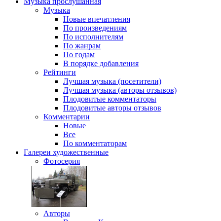
Музыка
прослушанная
Музыка
Новые впечатления
По произведениям
По исполнителям
По жанрам
По годам
В порядке добавления
Рейтинги
Лучшая музыка (посетители)
Лучшая музыка (авторы отзывов)
Плодовитые комментаторы
Плодовитые авторы отзывов
Комментарии
Новые
Все
По комментаторам
Галереи
художественные
Фотосерия
Авторы