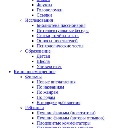
Фрукты
Головоломки
Ссылки
Исследования
Библиотека пассионария
Интеллектуальные беседы
Статьи, отчёты и т. п.
Опросы посетителей
Психологические тесты
Образование
Детсад
Школа
Университет
Кино
просмотренное
Фильмы
Новые впечатления
По названиям
По жанрам
По годам
В порядке добавления
Рейтинги
Лучшие фильмы (посетители)
Лучшие фильмы (авторы отзывов)
Плодовитые комментаторы