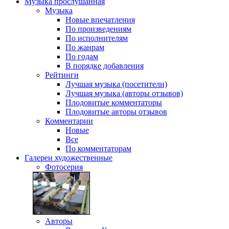
Музыка
прослушанная
Музыка
Новые впечатления
По произведениям
По исполнителям
По жанрам
По годам
В порядке добавления
Рейтинги
Лучшая музыка (посетители)
Лучшая музыка (авторы отзывов)
Плодовитые комментаторы
Плодовитые авторы отзывов
Комментарии
Новые
Все
По комментаторам
Галереи
художественные
Фотосерия
Авторы