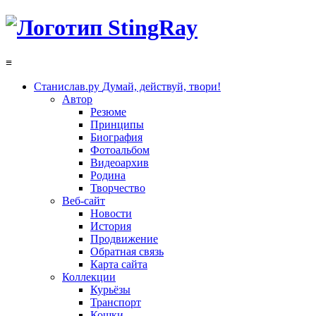
≡
Станислав.ру
Думай, действуй, твори!
Автор
Резюме
Принципы
Биография
Фотоальбом
Видеоархив
Родина
Творчество
Веб-сайт
Новости
История
Продвижение
Обратная связь
Карта сайта
Коллекции
Курьёзы
Транспорт
Кошки