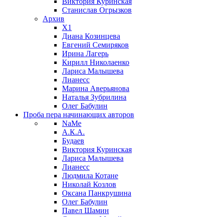
Виктория Куринская
Станислав Огрызков
Архив
X1
Диана Козинцева
Евгений Семиряков
Ирина Лагерь
Кирилл Николаенко
Лариса Малышева
Лианесс
Марина Аверьянова
Наталья Зубрилина
Олег Бабулин
Проба пера
начинающих авторов
NaMe
А.К.А.
Будаев
Виктория Куринская
Лариса Малышева
Лианесс
Людмила Котане
Николай Козлов
Оксана Панкрушина
Олег Бабулин
Павел Шамин