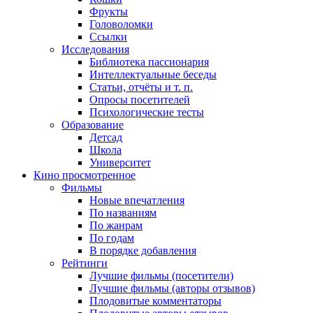
Фрукты
Головоломки
Ссылки
Исследования
Библиотека пассионария
Интеллектуальные беседы
Статьи, отчёты и т. п.
Опросы посетителей
Психологические тесты
Образование
Детсад
Школа
Университет
Кино
просмотренное
Фильмы
Новые впечатления
По названиям
По жанрам
По годам
В порядке добавления
Рейтинги
Лучшие фильмы (посетители)
Лучшие фильмы (авторы отзывов)
Плодовитые комментаторы