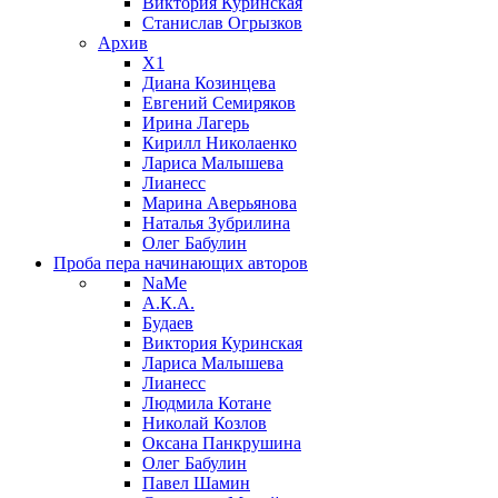
Виктория Куринская
Станислав Огрызков
Архив
X1
Диана Козинцева
Евгений Семиряков
Ирина Лагерь
Кирилл Николаенко
Лариса Малышева
Лианесс
Марина Аверьянова
Наталья Зубрилина
Олег Бабулин
Проба пера
начинающих авторов
NaMe
А.К.А.
Будаев
Виктория Куринская
Лариса Малышева
Лианесс
Людмила Котане
Николай Козлов
Оксана Панкрушина
Олег Бабулин
Павел Шамин