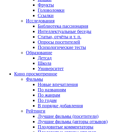
Фрукты
Головоломки
Ссылки
Исследования
Библиотека пассионария
Интеллектуальные беседы
Статьи, отчёты и т. п.
Опросы посетителей
Психологические тесты
Образование
Детсад
Школа
Университет
Кино
просмотренное
Фильмы
Новые впечатления
По названиям
По жанрам
По годам
В порядке добавления
Рейтинги
Лучшие фильмы (посетители)
Лучшие фильмы (авторы отзывов)
Плодовитые комментаторы