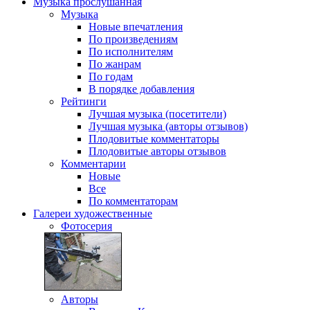
Музыка
прослушанная
Музыка
Новые впечатления
По произведениям
По исполнителям
По жанрам
По годам
В порядке добавления
Рейтинги
Лучшая музыка (посетители)
Лучшая музыка (авторы отзывов)
Плодовитые комментаторы
Плодовитые авторы отзывов
Комментарии
Новые
Все
По комментаторам
Галереи
художественные
Фотосерия
Авторы