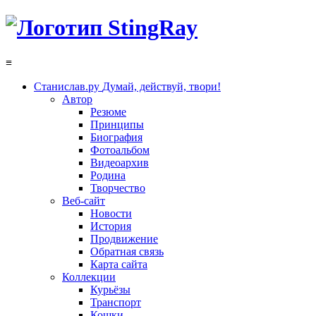
≡
Станислав.ру
Думай, действуй, твори!
Автор
Резюме
Принципы
Биография
Фотоальбом
Видеоархив
Родина
Творчество
Веб-сайт
Новости
История
Продвижение
Обратная связь
Карта сайта
Коллекции
Курьёзы
Транспорт
Кошки