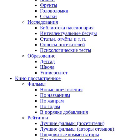
Фрукты
Головоломки
Ссылки
Исследования
Библиотека пассионария
Интеллектуальные беседы
Статьи, отчёты и т. п.
Опросы посетителей
Психологические тесты
Образование
Детсад
Школа
Университет
Кино
просмотренное
Фильмы
Новые впечатления
По названиям
По жанрам
По годам
В порядке добавления
Рейтинги
Лучшие фильмы (посетители)
Лучшие фильмы (авторы отзывов)
Плодовитые комментаторы