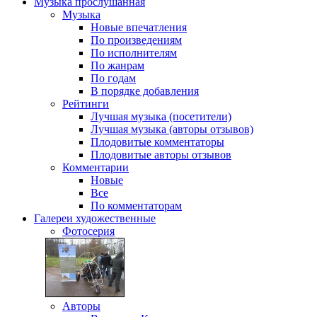
Музыка
прослушанная
Музыка
Новые впечатления
По произведениям
По исполнителям
По жанрам
По годам
В порядке добавления
Рейтинги
Лучшая музыка (посетители)
Лучшая музыка (авторы отзывов)
Плодовитые комментаторы
Плодовитые авторы отзывов
Комментарии
Новые
Все
По комментаторам
Галереи
художественные
Фотосерия
Авторы