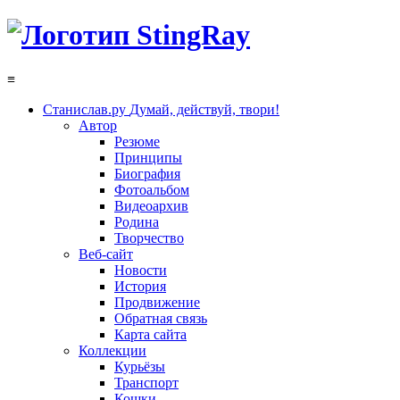
≡
Станислав.ру
Думай, действуй, твори!
Автор
Резюме
Принципы
Биография
Фотоальбом
Видеоархив
Родина
Творчество
Веб-сайт
Новости
История
Продвижение
Обратная связь
Карта сайта
Коллекции
Курьёзы
Транспорт
Кошки