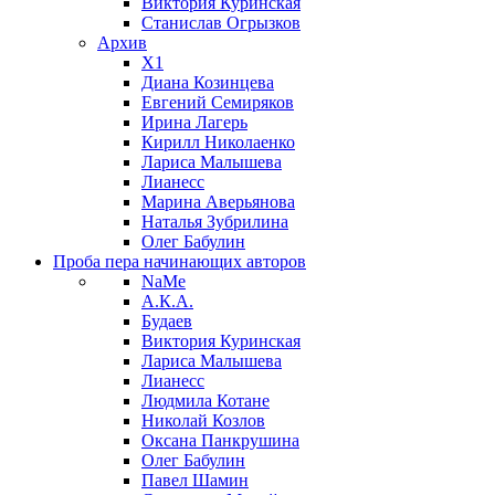
Виктория Куринская
Станислав Огрызков
Архив
X1
Диана Козинцева
Евгений Семиряков
Ирина Лагерь
Кирилл Николаенко
Лариса Малышева
Лианесс
Марина Аверьянова
Наталья Зубрилина
Олег Бабулин
Проба пера
начинающих авторов
NaMe
А.К.А.
Будаев
Виктория Куринская
Лариса Малышева
Лианесс
Людмила Котане
Николай Козлов
Оксана Панкрушина
Олег Бабулин
Павел Шамин