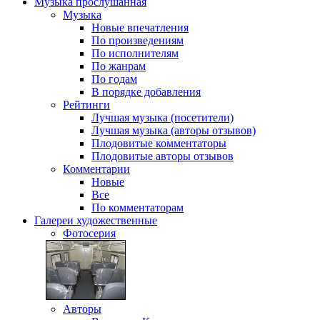
Музыка
прослушанная
Музыка
Новые впечатления
По произведениям
По исполнителям
По жанрам
По годам
В порядке добавления
Рейтинги
Лучшая музыка (посетители)
Лучшая музыка (авторы отзывов)
Плодовитые комментаторы
Плодовитые авторы отзывов
Комментарии
Новые
Все
По комментаторам
Галереи
художественные
Фотосерия
Авторы