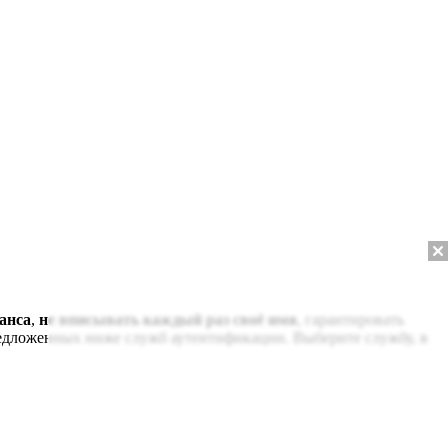
анса
,
не вписывать каждый раз своё имя
, гарантировать
редложенных ниже служб аутентификации. Выберите службу, в