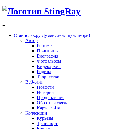
≡
Станислав.ру
Думай, действуй, твори!
Автор
Резюме
Принципы
Биография
Фотоальбом
Видеоархив
Родина
Творчество
Веб-сайт
Новости
История
Продвижение
Обратная связь
Карта сайта
Коллекции
Курьёзы
Транспорт
Кошки