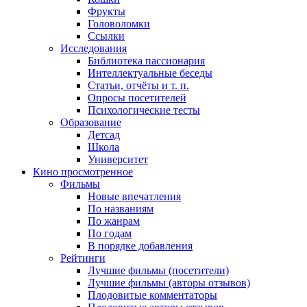
Фрукты
Головоломки
Ссылки
Исследования
Библиотека пассионария
Интеллектуальные беседы
Статьи, отчёты и т. п.
Опросы посетителей
Психологические тесты
Образование
Детсад
Школа
Университет
Кино
просмотренное
Фильмы
Новые впечатления
По названиям
По жанрам
По годам
В порядке добавления
Рейтинги
Лучшие фильмы (посетители)
Лучшие фильмы (авторы отзывов)
Плодовитые комментаторы