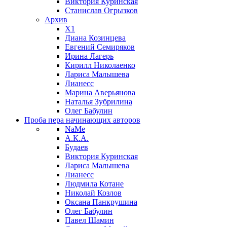
Виктория Куринская
Станислав Огрызков
Архив
X1
Диана Козинцева
Евгений Семиряков
Ирина Лагерь
Кирилл Николаенко
Лариса Малышева
Лианесс
Марина Аверьянова
Наталья Зубрилина
Олег Бабулин
Проба пера
начинающих авторов
NaMe
А.К.А.
Будаев
Виктория Куринская
Лариса Малышева
Лианесс
Людмила Котане
Николай Козлов
Оксана Панкрушина
Олег Бабулин
Павел Шамин