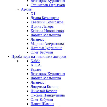
Виктория Куринская
Станислав Огрызков
Архив
X1
Диана Козинцева
Евгений Семиряков
Ирина Лагерь
Кирилл Николаенко
Лариса Малышева
Лианесс
Марина Аверьянова
Наталья Зубрилина
Олег Бабулин
Проба пера
начинающих авторов
NaMe
А.К.А.
Будаев
Виктория Куринская
Лариса Малышева
Лианесс
Людмила Котане
Николай Козлов
Оксана Панкрушина
Олег Бабулин
Павел Шамин