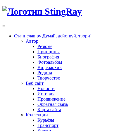
≡
Станислав.ру
Думай, действуй, твори!
Автор
Резюме
Принципы
Биография
Фотоальбом
Видеоархив
Родина
Творчество
Веб-сайт
Новости
История
Продвижение
Обратная связь
Карта сайта
Коллекции
Курьёзы
Транспорт
Кошки