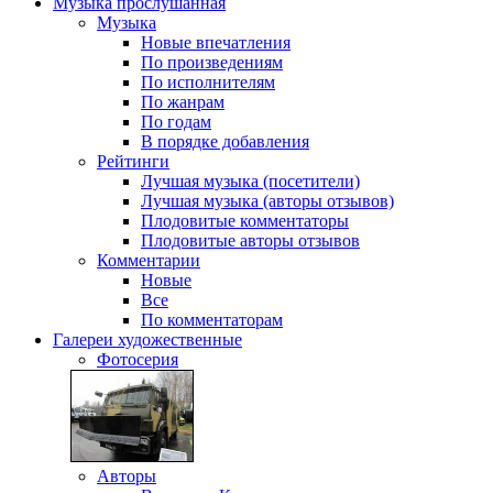
Музыка
прослушанная
Музыка
Новые впечатления
По произведениям
По исполнителям
По жанрам
По годам
В порядке добавления
Рейтинги
Лучшая музыка (посетители)
Лучшая музыка (авторы отзывов)
Плодовитые комментаторы
Плодовитые авторы отзывов
Комментарии
Новые
Все
По комментаторам
Галереи
художественные
Фотосерия
Авторы