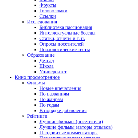
Фрукты
Головоломки
Ссылки
Исследования
Библиотека пассионария
Интеллектуальные беседы
Статьи, отчёты и т. п.
Опросы посетителей
Психологические тесты
Образование
Детсад
Школа
Университет
Кино
просмотренное
Фильмы
Новые впечатления
По названиям
По жанрам
По годам
В порядке добавления
Рейтинги
Лучшие фильмы (посетители)
Лучшие фильмы (авторы отзывов)
Плодовитые комментаторы