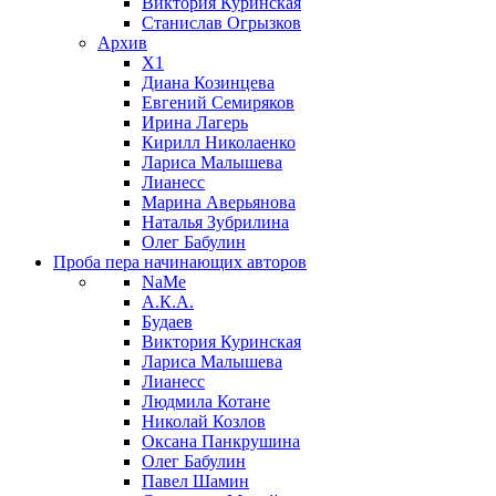
Виктория Куринская
Станислав Огрызков
Архив
X1
Диана Козинцева
Евгений Семиряков
Ирина Лагерь
Кирилл Николаенко
Лариса Малышева
Лианесс
Марина Аверьянова
Наталья Зубрилина
Олег Бабулин
Проба пера
начинающих авторов
NaMe
А.К.А.
Будаев
Виктория Куринская
Лариса Малышева
Лианесс
Людмила Котане
Николай Козлов
Оксана Панкрушина
Олег Бабулин
Павел Шамин