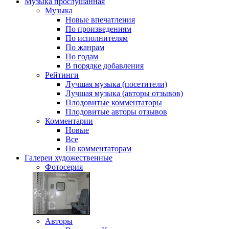
Музыка
прослушанная
Музыка
Новые впечатления
По произведениям
По исполнителям
По жанрам
По годам
В порядке добавления
Рейтинги
Лучшая музыка (посетители)
Лучшая музыка (авторы отзывов)
Плодовитые комментаторы
Плодовитые авторы отзывов
Комментарии
Новые
Все
По комментаторам
Галереи
художественные
Фотосерия
Авторы