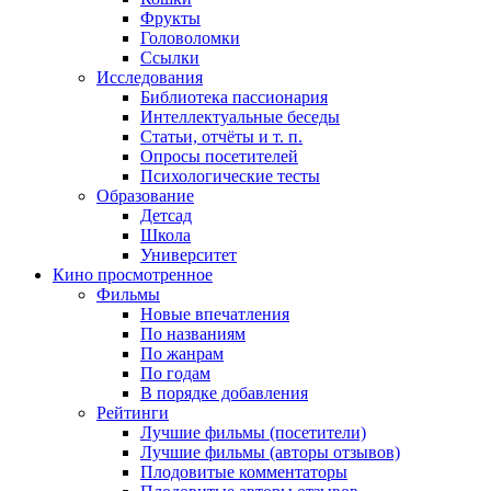
Фрукты
Головоломки
Ссылки
Исследования
Библиотека пассионария
Интеллектуальные беседы
Статьи, отчёты и т. п.
Опросы посетителей
Психологические тесты
Образование
Детсад
Школа
Университет
Кино
просмотренное
Фильмы
Новые впечатления
По названиям
По жанрам
По годам
В порядке добавления
Рейтинги
Лучшие фильмы (посетители)
Лучшие фильмы (авторы отзывов)
Плодовитые комментаторы