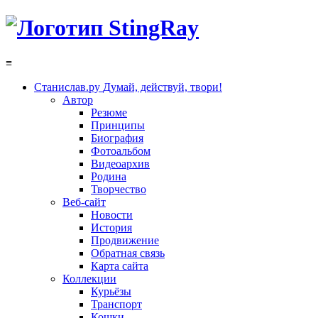
≡
Станислав.ру
Думай, действуй, твори!
Автор
Резюме
Принципы
Биография
Фотоальбом
Видеоархив
Родина
Творчество
Веб-сайт
Новости
История
Продвижение
Обратная связь
Карта сайта
Коллекции
Курьёзы
Транспорт
Кошки