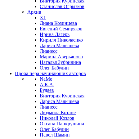
Виктория Куринская
Станислав Огрызков
Архив
X1
Диана Козинцева
Евгений Семиряков
Ирина Лагерь
Кирилл Николаенко
Лариса Малышева
Лианесс
Марина Аверьянова
Наталья Зубрилина
Олег Бабулин
Проба пера
начинающих авторов
NaMe
А.К.А.
Будаев
Виктория Куринская
Лариса Малышева
Лианесс
Людмила Котане
Николай Козлов
Оксана Панкрушина
Олег Бабулин
Павел Шамин