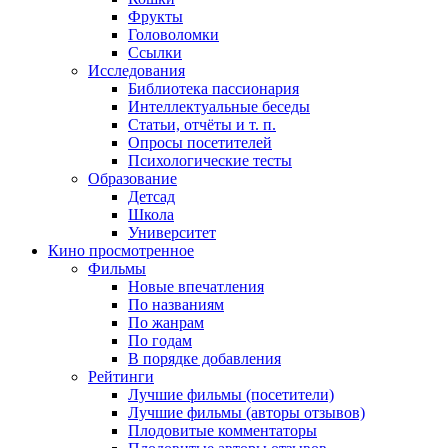
Фрукты
Головоломки
Ссылки
Исследования
Библиотека пассионария
Интеллектуальные беседы
Статьи, отчёты и т. п.
Опросы посетителей
Психологические тесты
Образование
Детсад
Школа
Университет
Кино
просмотренное
Фильмы
Новые впечатления
По названиям
По жанрам
По годам
В порядке добавления
Рейтинги
Лучшие фильмы (посетители)
Лучшие фильмы (авторы отзывов)
Плодовитые комментаторы