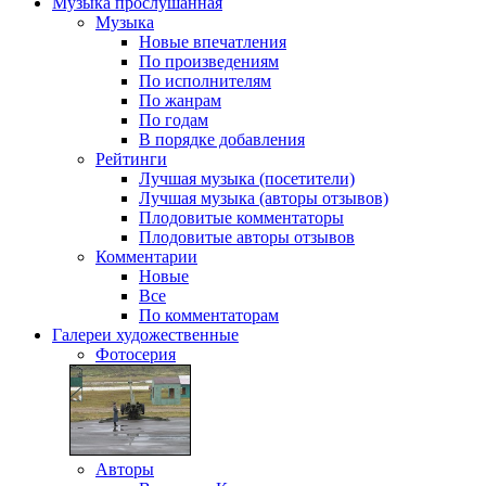
Музыка
прослушанная
Музыка
Новые впечатления
По произведениям
По исполнителям
По жанрам
По годам
В порядке добавления
Рейтинги
Лучшая музыка (посетители)
Лучшая музыка (авторы отзывов)
Плодовитые комментаторы
Плодовитые авторы отзывов
Комментарии
Новые
Все
По комментаторам
Галереи
художественные
Фотосерия
Авторы