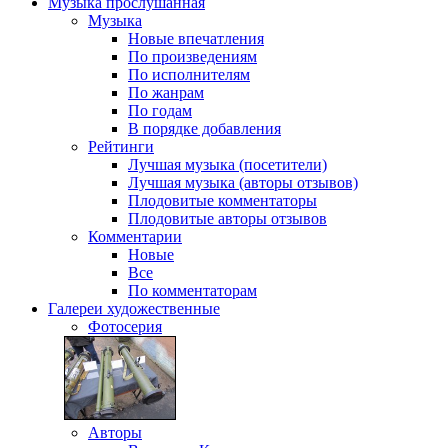
Музыка
прослушанная
Музыка
Новые впечатления
По произведениям
По исполнителям
По жанрам
По годам
В порядке добавления
Рейтинги
Лучшая музыка (посетители)
Лучшая музыка (авторы отзывов)
Плодовитые комментаторы
Плодовитые авторы отзывов
Комментарии
Новые
Все
По комментаторам
Галереи
художественные
Фотосерия
Авторы