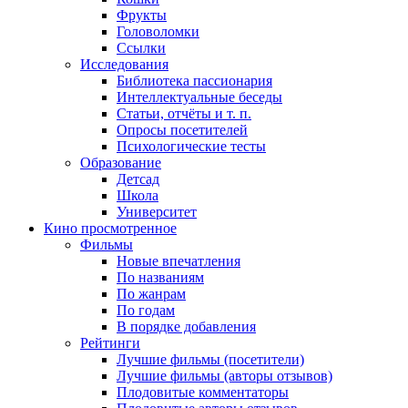
Фрукты
Головоломки
Ссылки
Исследования
Библиотека пассионария
Интеллектуальные беседы
Статьи, отчёты и т. п.
Опросы посетителей
Психологические тесты
Образование
Детсад
Школа
Университет
Кино
просмотренное
Фильмы
Новые впечатления
По названиям
По жанрам
По годам
В порядке добавления
Рейтинги
Лучшие фильмы (посетители)
Лучшие фильмы (авторы отзывов)
Плодовитые комментаторы