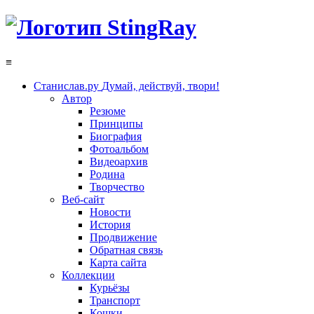
≡
Станислав.ру
Думай, действуй, твори!
Автор
Резюме
Принципы
Биография
Фотоальбом
Видеоархив
Родина
Творчество
Веб-сайт
Новости
История
Продвижение
Обратная связь
Карта сайта
Коллекции
Курьёзы
Транспорт
Кошки