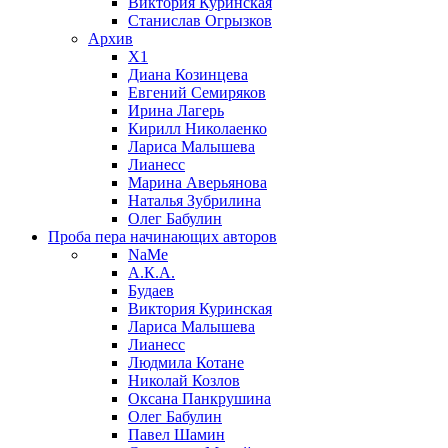
Виктория Куринская
Станислав Огрызков
Архив
X1
Диана Козинцева
Евгений Семиряков
Ирина Лагерь
Кирилл Николаенко
Лариса Малышева
Лианесс
Марина Аверьянова
Наталья Зубрилина
Олег Бабулин
Проба пера
начинающих авторов
NaMe
А.К.А.
Будаев
Виктория Куринская
Лариса Малышева
Лианесс
Людмила Котане
Николай Козлов
Оксана Панкрушина
Олег Бабулин
Павел Шамин