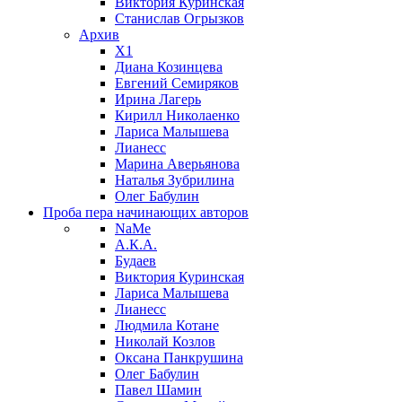
Виктория Куринская
Станислав Огрызков
Архив
X1
Диана Козинцева
Евгений Семиряков
Ирина Лагерь
Кирилл Николаенко
Лариса Малышева
Лианесс
Марина Аверьянова
Наталья Зубрилина
Олег Бабулин
Проба пера
начинающих авторов
NaMe
А.К.А.
Будаев
Виктория Куринская
Лариса Малышева
Лианесс
Людмила Котане
Николай Козлов
Оксана Панкрушина
Олег Бабулин
Павел Шамин