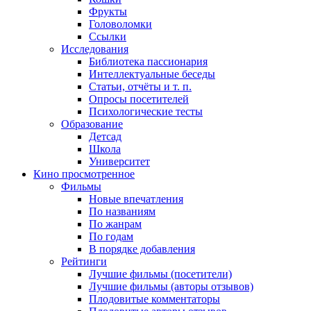
Фрукты
Головоломки
Ссылки
Исследования
Библиотека пассионария
Интеллектуальные беседы
Статьи, отчёты и т. п.
Опросы посетителей
Психологические тесты
Образование
Детсад
Школа
Университет
Кино
просмотренное
Фильмы
Новые впечатления
По названиям
По жанрам
По годам
В порядке добавления
Рейтинги
Лучшие фильмы (посетители)
Лучшие фильмы (авторы отзывов)
Плодовитые комментаторы