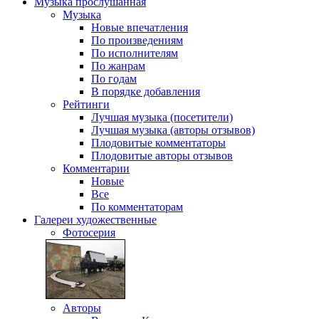
Музыка
прослушанная
Музыка
Новые впечатления
По произведениям
По исполнителям
По жанрам
По годам
В порядке добавления
Рейтинги
Лучшая музыка (посетители)
Лучшая музыка (авторы отзывов)
Плодовитые комментаторы
Плодовитые авторы отзывов
Комментарии
Новые
Все
По комментаторам
Галереи
художественные
Фотосерия
Авторы