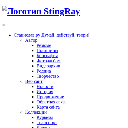
≡
Станислав.ру
Думай, действуй, твори!
Автор
Резюме
Принципы
Биография
Фотоальбом
Видеоархив
Родина
Творчество
Веб-сайт
Новости
История
Продвижение
Обратная связь
Карта сайта
Коллекции
Курьёзы
Транспорт
Кошки