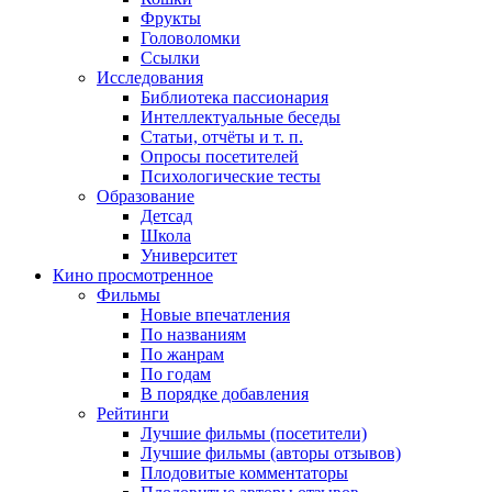
Фрукты
Головоломки
Ссылки
Исследования
Библиотека пассионария
Интеллектуальные беседы
Статьи, отчёты и т. п.
Опросы посетителей
Психологические тесты
Образование
Детсад
Школа
Университет
Кино
просмотренное
Фильмы
Новые впечатления
По названиям
По жанрам
По годам
В порядке добавления
Рейтинги
Лучшие фильмы (посетители)
Лучшие фильмы (авторы отзывов)
Плодовитые комментаторы