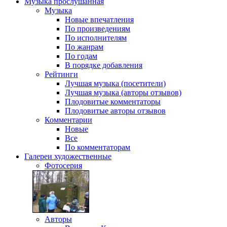
Музыка
прослушанная
Музыка
Новые впечатления
По произведениям
По исполнителям
По жанрам
По годам
В порядке добавления
Рейтинги
Лучшая музыка (посетители)
Лучшая музыка (авторы отзывов)
Плодовитые комментаторы
Плодовитые авторы отзывов
Комментарии
Новые
Все
По комментаторам
Галереи
художественные
Фотосерия
Авторы