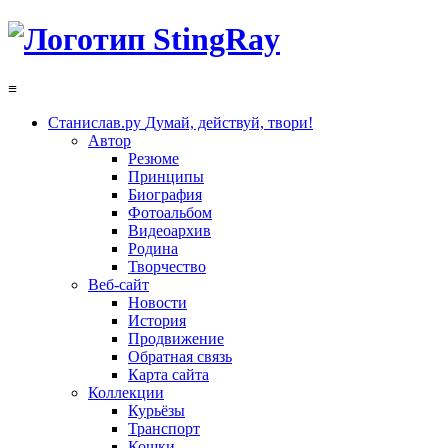
≡
Станислав.ру
Думай, действуй, твори!
Автор
Резюме
Принципы
Биография
Фотоальбом
Видеоархив
Родина
Творчество
Веб-сайт
Новости
История
Продвижение
Обратная связь
Карта сайта
Коллекции
Курьёзы
Транспорт
Кошки