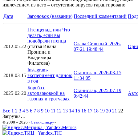
извлечением из него – отсутствие вирусов гарантировано.
Дата
Заголовок (название)
Последний комментарий
Подр
Птенцепад, или Что
делать, если вы
подобрали птенца
Слава Сильный, 2026-
2012-05-22
(статья Ивана
Орн
07-21 19:48:44
Пронина и
Владимира
Филатова)
Instagram-
Станислав, 2026-03-15
2018-03-15
эксперимент длиною
11:34:05
в год
Борьба с
Станислав, 2025-07-19
2025-02-20
автопарковкой на
Авт
9:42:44
газонах и тротуарах
Все
1
2
3
4
5
6
7
8
9
10
11
12
13
14
15
16
17
18
19
20
21
22
Загрузка…
© 2000 – 2026 «
Станислав.ру
»