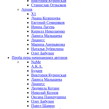
Виктория Куринская
Станислав Огрызков
Архив
X1
Диана Козинцева
Евгений Семиряков
Ирина Лагерь
Кирилл Николаенко
Лариса Малышева
Лианесс
Марина Аверьянова
Наталья Зубрилина
Олег Бабулин
Проба пера
начинающих авторов
NaMe
А.К.А.
Будаев
Виктория Куринская
Лариса Малышева
Лианесс
Людмила Котане
Николай Козлов
Оксана Панкрушина
Олег Бабулин
Павел Шамин