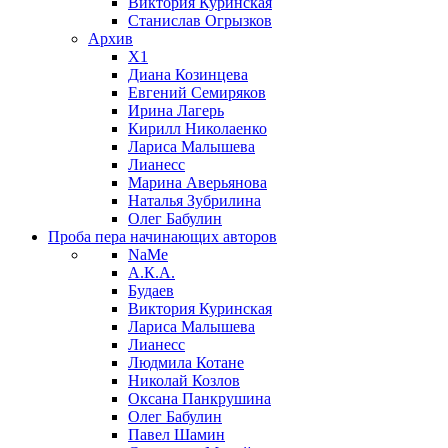
Виктория Куринская
Станислав Огрызков
Архив
X1
Диана Козинцева
Евгений Семиряков
Ирина Лагерь
Кирилл Николаенко
Лариса Малышева
Лианесс
Марина Аверьянова
Наталья Зубрилина
Олег Бабулин
Проба пера
начинающих авторов
NaMe
А.К.А.
Будаев
Виктория Куринская
Лариса Малышева
Лианесс
Людмила Котане
Николай Козлов
Оксана Панкрушина
Олег Бабулин
Павел Шамин