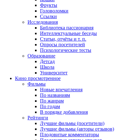
Фрукты
Головоломки
Ссылки
Исследования
Библиотека пассионария
Интеллектуальные беседы
Статьи, отчёты и т. п.
Опросы посетителей
Психологические тесты
Образование
Детсад
Школа
Университет
Кино
просмотренное
Фильмы
Новые впечатления
По названиям
По жанрам
По годам
В порядке добавления
Рейтинги
Лучшие фильмы (посетители)
Лучшие фильмы (авторы отзывов)
Плодовитые комментаторы