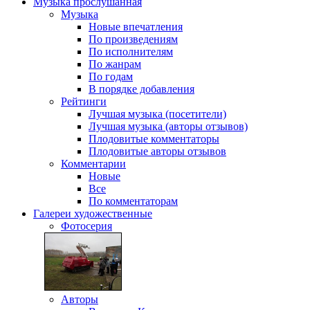
Музыка
прослушанная
Музыка
Новые впечатления
По произведениям
По исполнителям
По жанрам
По годам
В порядке добавления
Рейтинги
Лучшая музыка (посетители)
Лучшая музыка (авторы отзывов)
Плодовитые комментаторы
Плодовитые авторы отзывов
Комментарии
Новые
Все
По комментаторам
Галереи
художественные
Фотосерия
Авторы