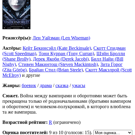
Режиссёр(ы):
Лен Уайзман (Len Wiseman)
Актёры:
Кейт Бекинсэйл (Kate Beckinsale)
,
Скотт Спидман
(Scott Speedman)
,
Тони Курран (Tony Curran)
,
Шэйн Бролли
(Shane Brolly)
,
Дерек Якоби (Derek Jacobi)
,
Билл Найи (Bill
Nighy)
,
Стивен Макинтош (Steven Mackintosh)
,
Зита Горог
(Zita Görög)
,
Брайан Стил (Brian Steele)
,
Скотт Макэлрой (Scott
McElroy)
и другие
Жанры:
боевик
/
драма
/
сказка
/
ужасы
Сюжет.
Война между вампирами и оборотнями может быть
прекращена только её родоначальниками (братьями вампиром
и оборотнем) и человеком-полукровкой, в которого влюблена
та же вампирша.
Возрастной рейтинг:
R
(ограничено)
Оценка посетителей:
9
из 10 (голосов: 15).