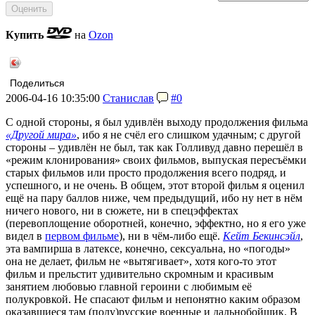
Купить
на
Ozon
Поделиться
2006-04-16 10:35:00
Станислав
#0
С одной стороны, я был удивлён выходу продолжения фильма
«Другой мира»
, ибо я не счёл его слишком удачным; с другой
стороны – удивлён не был, так как Голливуд давно перешёл в
«режим клонирования» своих фильмов, выпуская пересъёмки
старых фильмов или просто продолжения всего подряд, и
успешного, и не очень. В общем, этот второй фильм я оценил
ещё на пару баллов ниже, чем предыдущий, ибо ну нет в нём
ничего нового, ни в сюжете, ни в спецэффектах
(перевоплощение оборотней, конечно, эффектно, но я его уже
видел в
первом фильме
), ни в чём-либо ещё.
Кейт Бекинсэйл
,
эта вампирша в латексе, конечно, сексуальна, но «погоды»
она не делает, фильм не «вытягивает», хотя кого-то этот
фильм и прельстит удивительно скромным и красивым
занятием любовью главной героини с любимым её
полукровкой. Не спасают фильм и непонятно каким образом
оказавшиеся там (полу)русские военные и дальнобойщик. В