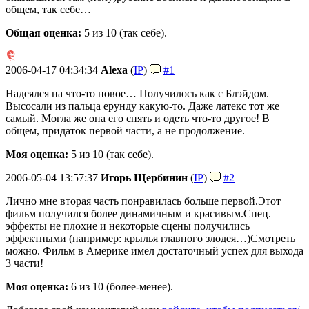
общем, так себе…
Общая оценка:
5
из 10 (так себе).
2006-04-17 04:34:34
Alexa
(
IP
)
#1
Надеялся на что-то новое… Получилось как с Блэйдом.
Высосали из пальца ерунду какую-то. Даже латекс тот же
самый. Могла же она его снять и одеть что-то другое! В
общем, придаток первой части, а не продолжение.
Моя оценка:
5 из 10 (так себе).
2006-05-04 13:57:37
Игорь Щербинин
(
IP
)
#2
Лично мне вторая часть понравилась больше первой.
Этот
фильм получился более динамичным и красивым.
Спец.
эффекты не плохие и некоторые сцены получились
эффектными (например: крылья главного злодея…)
Смотреть
можно. Фильм в Америке имел достаточный успех для выхода
3 части!
Моя оценка:
6 из 10 (более-менее).