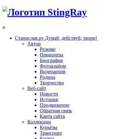
≡
Станислав.ру
Думай, действуй, твори!
Автор
Резюме
Принципы
Биография
Фотоальбом
Видеоархив
Родина
Творчество
Веб-сайт
Новости
История
Продвижение
Обратная связь
Карта сайта
Коллекции
Курьёзы
Транспорт
Кошки