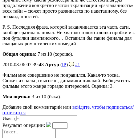
продолжения конкретно взятой экранизации «разгаданность»
всех тайн – сюжет просто развивается по накатанному, без
неожиданностей.
P. S. Последняя фраза, которой заканчивается эта часть саги,
вообще сразила наповал. Не хватало только хлопка пробки из-
под бутылки шампанского… Оставили бы такие финалы для
слащавых романтических комедий…
Общая оценка:
7
из 10 (хорошо).
2010-08-06 07:39:48
Артур
(
IP
)
#1
Фильм мне совершенно не понравился. Какая-то тоска.
Сюжет из пальца высосан, динамики никакой. Вобщем есть
фильмы этого жанра гораздо интересней. Оценка: 3.
Моя оценка:
3 из 10 (бяка).
Добавьте свой комментарий или
войдите, чтобы подписаться/
отписаться
.
Имя:
Результат операции: