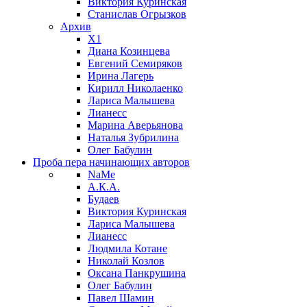
Виктория Куринская
Станислав Огрызков
Архив
X1
Диана Козинцева
Евгений Семиряков
Ирина Лагерь
Кирилл Николаенко
Лариса Малышева
Лианесс
Марина Аверьянова
Наталья Зубрилина
Олег Бабулин
Проба пера
начинающих авторов
NaMe
А.К.А.
Будаев
Виктория Куринская
Лариса Малышева
Лианесс
Людмила Котане
Николай Козлов
Оксана Панкрушина
Олег Бабулин
Павел Шамин