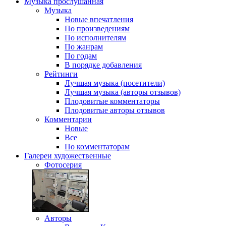
Музыка
прослушанная
Музыка
Новые впечатления
По произведениям
По исполнителям
По жанрам
По годам
В порядке добавления
Рейтинги
Лучшая музыка (посетители)
Лучшая музыка (авторы отзывов)
Плодовитые комментаторы
Плодовитые авторы отзывов
Комментарии
Новые
Все
По комментаторам
Галереи
художественные
Фотосерия
Авторы