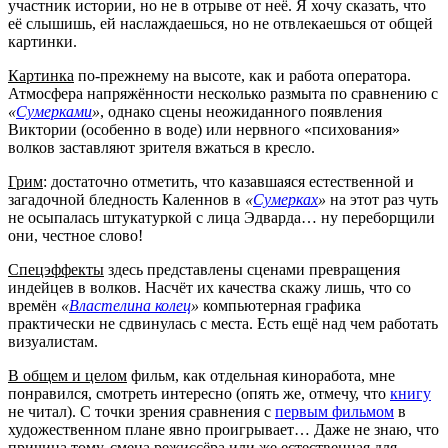
участник истории, но не в отрыве от неё. Я хочу сказать, что
её слышишь, ей наслаждаешься, но не отвлекаешься от общей
картинки.
Картинка
по-прежнему на высоте, как и работа оператора.
Атмосфера напряжённости несколько размыта по сравнению с
«
Сумерками
»
, однако сцены неожиданного появления
Виктории (особенно в воде) или нервного «психования»
волков заставляют зрителя вжаться в кресло.
Грим
: достаточно отметить, что казавшаяся естественной и
загадочной бледность Каленнов в
«
Сумерках
»
на этот раз чуть
не осыпалась штукатуркой с лица Эдварда… ну переборщили
они, честное слово!
Спецэффекты
здесь представлены сценами превращения
индейцев в волков. Насчёт их качества скажу лишь, что со
времён
«
Властелина колец
»
компьютерная графика
практически не сдвинулась с места. Есть ещё над чем работать
визуалистам.
В общем и целом
фильм, как отдельная киноработа, мне
понравился, смотреть интересно (опять же, отмечу, что
книгу
не читал). С точки зрения сравнения с
первым фильмом
в
художественном плане явно проигрывает… Даже не знаю, что
причина тому, смена режиссёра или же естественная для