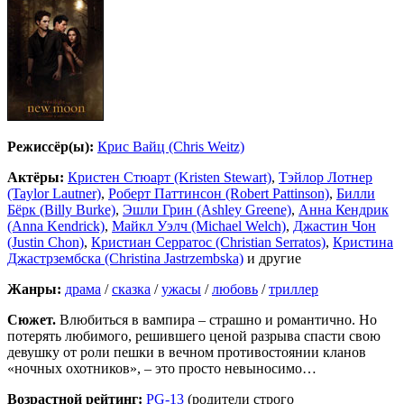
Режиссёр(ы):
Крис Вайц (Chris Weitz)
Актёры:
Кристен Стюарт (Kristen Stewart)
,
Тэйлор Лотнер
(Taylor Lautner)
,
Роберт Паттинсон (Robert Pattinson)
,
Билли
Бёрк (Billy Burke)
,
Эшли Грин (Ashley Greene)
,
Анна Кендрик
(Anna Kendrick)
,
Майкл Уэлч (Michael Welch)
,
Джастин Чон
(Justin Chon)
,
Кристиан Серратос (Christian Serratos)
,
Кристина
Джастрзембска (Christina Jastrzembska)
и другие
Жанры:
драма
/
сказка
/
ужасы
/
любовь
/
триллер
Сюжет.
Влюбиться в вампира – страшно и романтично. Но
потерять любимого, решившего ценой разрыва спасти свою
девушку от роли пешки в вечном противостоянии кланов
«ночных охотников», – это просто невыносимо…
Возрастной рейтинг:
PG-13
(родители строго