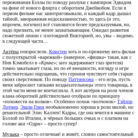
переживания Бэллы по поводу разлуки с вампиром Эдвадом
на фоне её нового флирта с оборотнем Джейкобом. Если в
первом фильме нас заинтриговывали, и каждый кадр дышал
тайной, завораживая недосказанностью, то здесь (и это,
впрочем, логично) всё становится более предсказуемым, но,
надо признать, не менее захватывающим. Ожидал развития
сюжетной линии с плотоядной Викторией, но, увы – видимо,
в следующей части…
Актёры
повзрослели.
Кристен
хоть и по-прежнему весь фильм
с полуоткрытой «варежкой» (наверное, «фишка» такая, как с
Нив Кэмпбелл в
«Крике»
; зато задерживает глаз зрителя)
томно закатывает глаза, но по её внешности, взгляду и игре
действительно ощущаешь, что героиня чувствует себя старше
своих сверстников. По поводу
Паттинсона
– его игра, пусть
меня забросают тапками воздыхательницы этого товарища, в
этой части меня не впечатлила. А вот актёров на роли членов
клана оборотней действительно отобрали по принципу
«похожести на волков». Особенно похож «волчонок»
Тэйлор
Лотнер
.
Эшли Грин
необыкновенно хороша в роли милой, но
решительной Элис Каллен! Кадры, где она мчится в машине с
Бэллой по Италии, в чёрных больших очках и с платком на
голове аки «Одри» – просто супер!
Музыка
– просто отличная! и живёт, словно самостоятельный