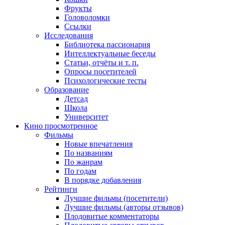
Фрукты
Головоломки
Ссылки
Исследования
Библиотека пассионария
Интеллектуальные беседы
Статьи, отчёты и т. п.
Опросы посетителей
Психологические тесты
Образование
Детсад
Школа
Университет
Кино
просмотренное
Фильмы
Новые впечатления
По названиям
По жанрам
По годам
В порядке добавления
Рейтинги
Лучшие фильмы (посетители)
Лучшие фильмы (авторы отзывов)
Плодовитые комментаторы