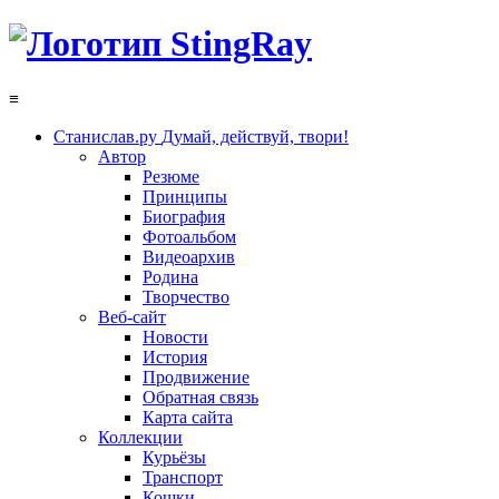
≡
Станислав.ру
Думай, действуй, твори!
Автор
Резюме
Принципы
Биография
Фотоальбом
Видеоархив
Родина
Творчество
Веб-сайт
Новости
История
Продвижение
Обратная связь
Карта сайта
Коллекции
Курьёзы
Транспорт
Кошки