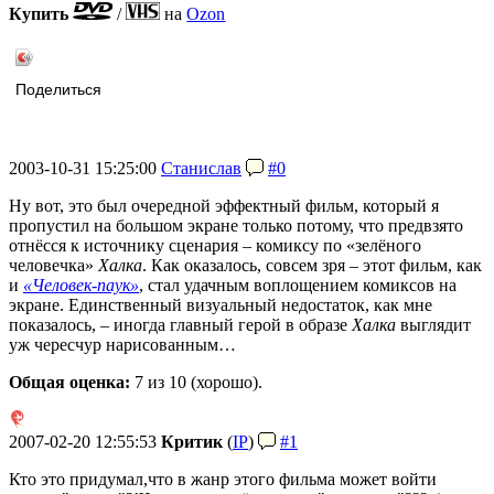
Купить
/
на
Ozon
Поделиться
2003-10-31 15:25:00
Станислав
#0
Ну вот, это был очередной эффектный фильм, который я
пропустил на большом экране только потому, что предвзято
отнёсся к источнику сценария – комиксу по «зелёного
человечка»
Халка
. Как оказалось, совсем зря – этот фильм, как
и
«Человек-паук»
, стал удачным воплощением комиксов на
экране. Единственный визуальный недостаток, как мне
показалось, – иногда главный герой в образе
Халка
выглядит
уж чересчур нарисованным…
Общая оценка:
7
из 10 (хорошо).
2007-02-20 12:55:53
Критик
(
IP
)
#1
Кто это придумал,что в жанр этого фильма может войти