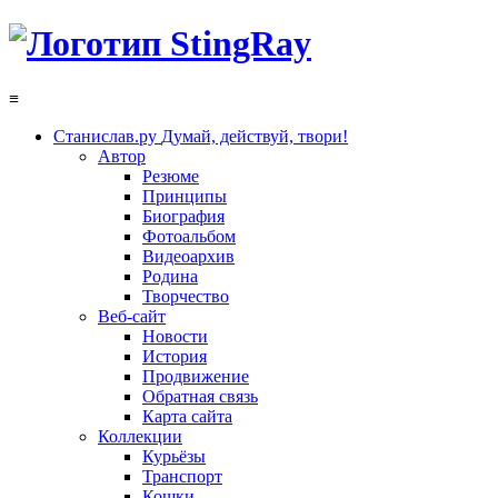
≡
Станислав.ру
Думай, действуй, твори!
Автор
Резюме
Принципы
Биография
Фотоальбом
Видеоархив
Родина
Творчество
Веб-сайт
Новости
История
Продвижение
Обратная связь
Карта сайта
Коллекции
Курьёзы
Транспорт
Кошки