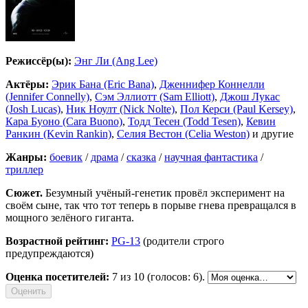
Режиссёр(ы):
Энг Ли (Ang Lee)
Актёры:
Эрик Бана (Eric Bana)
,
Дженнифер Коннелли
(Jennifer Connelly)
,
Сэм Эллиотт (Sam Elliott)
,
Джош Лукас
(Josh Lucas)
,
Ник Ноулт (Nick Nolte)
,
Пол Керси (Paul Kersey)
,
Кара Буоно (Cara Buono)
,
Тодд Тесен (Todd Tesen)
,
Кевин
Ранкин (Kevin Rankin)
,
Селия Вестон (Celia Weston)
и другие
Жанры:
боевик
/
драма
/
сказка
/
научная фантастика
/
триллер
Сюжет.
Безумный учёный-генетик провёл эксперимент на
своём сыне, так что тот теперь в порыве гнева превращался в
мощного зелёного гиганта.
Возрастной рейтинг:
PG-13
(родители строго
предупреждаются)
Оценка посетителей:
7
из 10 (голосов: 6).