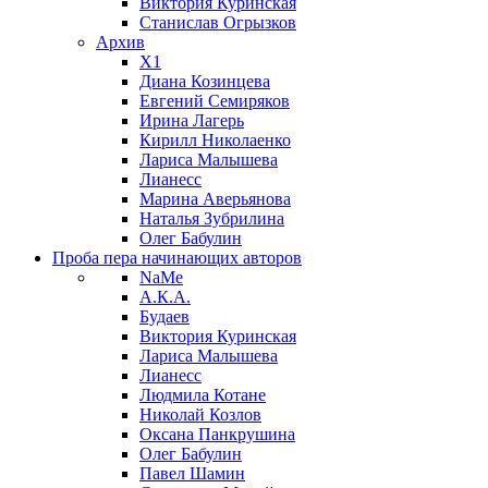
Виктория Куринская
Станислав Огрызков
Архив
X1
Диана Козинцева
Евгений Семиряков
Ирина Лагерь
Кирилл Николаенко
Лариса Малышева
Лианесс
Марина Аверьянова
Наталья Зубрилина
Олег Бабулин
Проба пера
начинающих авторов
NaMe
А.К.А.
Будаев
Виктория Куринская
Лариса Малышева
Лианесс
Людмила Котане
Николай Козлов
Оксана Панкрушина
Олег Бабулин
Павел Шамин