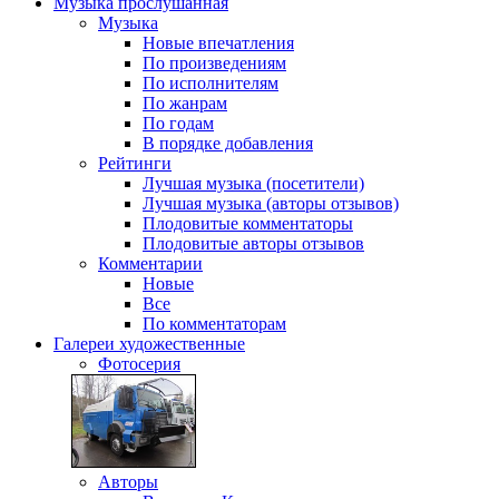
Музыка
прослушанная
Музыка
Новые впечатления
По произведениям
По исполнителям
По жанрам
По годам
В порядке добавления
Рейтинги
Лучшая музыка (посетители)
Лучшая музыка (авторы отзывов)
Плодовитые комментаторы
Плодовитые авторы отзывов
Комментарии
Новые
Все
По комментаторам
Галереи
художественные
Фотосерия
Авторы