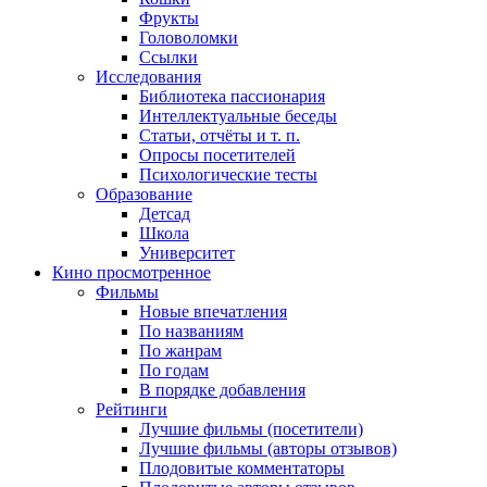
Фрукты
Головоломки
Ссылки
Исследования
Библиотека пассионария
Интеллектуальные беседы
Статьи, отчёты и т. п.
Опросы посетителей
Психологические тесты
Образование
Детсад
Школа
Университет
Кино
просмотренное
Фильмы
Новые впечатления
По названиям
По жанрам
По годам
В порядке добавления
Рейтинги
Лучшие фильмы (посетители)
Лучшие фильмы (авторы отзывов)
Плодовитые комментаторы