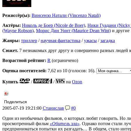
Режиссёр(ы):
Винсензо Натали (Vincenzo Natali)
Актёры:
Николь де Боер (Nicole de Boer)
,
Ники Гуадани (Nicky
(Wayne Robson)
,
Морис Дин Уинт (Maurice Dean Wint)
и другие
Жанры:
триллер
/
научная фантастика
/
ужасы
/
загадка
Сюжет.
7 незнакомых друг другу и совершенно разных людей 
Возрастной рейтинг:
R
(ограничено)
Оценка посетителей:
7,62
из 10 (голосов: 16).
Купить
/
/
на
Ozon
Поделиться
2005-07-19 19:21:00
Станислав
#0
Один из необычных фильмов, о которых любят говорить. Но ли
просмотренный фильм
«Обитель зла»
. Однако потом стали луч
предприниматься попытки их разгадать… В общем, стало интер