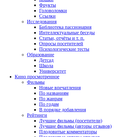
Фрукты
Головоломки
Ссылки
Исследования
Библиотека пассионария
Интеллектуальные беседы
Статьи, отчёты и т. п.
Опросы посетителей
Психологические тесты
Образование
Детсад
Школа
Университет
Кино
просмотренное
Фильмы
Новые впечатления
По названиям
По жанрам
По годам
В порядке добавления
Рейтинги
Лучшие фильмы (посетители)
Лучшие фильмы (авторы отзывов)
Плодовитые комментаторы