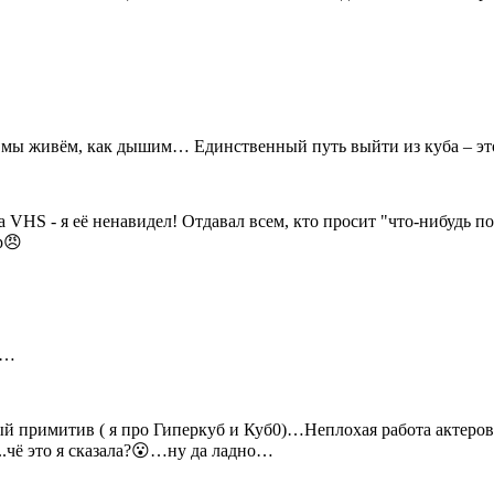
ак мы живём, как дышим… Единственный путь выйти из куба – эт
 VHS - я её ненавидел! Отдавал всем, кто просит "что-нибудь п
р😠
»…
ый примитив ( я про Гиперкуб и Куб0)…Неплохая работа актеров
..чё это я сказала?😮…ну да ладно…