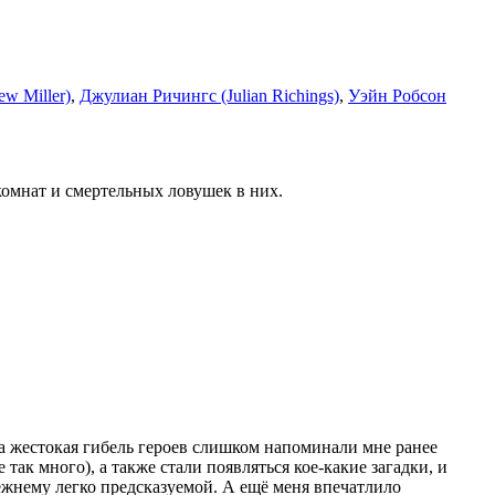
w Miller)
,
Джулиан Ричингс (Julian Richings)
,
Уэйн Робсон
омнат и смертельных ловушек в них.
 а жестокая гибель героев слишком напоминали мне ранее
так много), а также стали появляться кое-какие загадки, и
ежнему легко предсказуемой. А ещё меня впечатлило