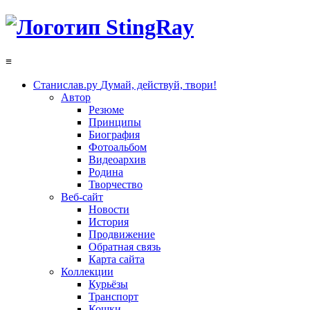
≡
Станислав.ру
Думай, действуй, твори!
Автор
Резюме
Принципы
Биография
Фотоальбом
Видеоархив
Родина
Творчество
Веб-сайт
Новости
История
Продвижение
Обратная связь
Карта сайта
Коллекции
Курьёзы
Транспорт
Кошки