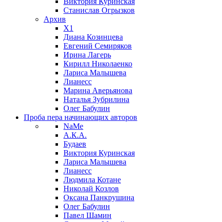
Виктория Куринская
Станислав Огрызков
Архив
X1
Диана Козинцева
Евгений Семиряков
Ирина Лагерь
Кирилл Николаенко
Лариса Малышева
Лианесс
Марина Аверьянова
Наталья Зубрилина
Олег Бабулин
Проба пера
начинающих авторов
NaMe
А.К.А.
Будаев
Виктория Куринская
Лариса Малышева
Лианесс
Людмила Котане
Николай Козлов
Оксана Панкрушина
Олег Бабулин
Павел Шамин