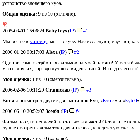
устройство зловещего куба.
Общая оценка:
9
из 10 (отлично).
2005-08-01 15:06:24
BabyToys
(
IP
)
#1
Мы все не в
матрице
, мы – в кубе. Нас исследуют, изучают, к
2006-01-20 08:17:03
Alexa
(
IP
)
#2
Один из самых стрёмных фильмов на моей памяти! У меня была
массы других, гораздо лучших, видеозаписей. И тогда я его стё
Моя оценка:
1 из 10 (омерзительно).
2006-02-06 10:11:29
Станислав
(
IP
)
#3
Вот я и посмотрел другие две части про Куб, «
Куб 2
» и «
Куб 0
2006-06-10 20:52:07
Зомбя
(
IP
)
#4
Фильм по сути неплохой, но только эта часть! Остальные полн
лучше смотреть фильм тока для интереса, как детскую сказку…
Моя оценка:
7 из 10 (хорошо).