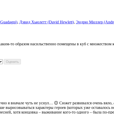
 Guadagni)
,
Дэвид Хьюлетт (David Hewlett)
,
Эндрю Миллер (Andre
каким-то образом насильственно помещены в куб с множеством к
чно я вначале чуть не уснул… 😊 Сюжет развивался очень вяло,
ше вырисовываться характеры героев (которых уже оставалось не 
есней, хотя концовка – выживание кого-то одного – была по-пр