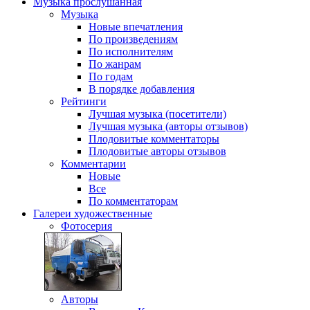
Музыка
прослушанная
Музыка
Новые впечатления
По произведениям
По исполнителям
По жанрам
По годам
В порядке добавления
Рейтинги
Лучшая музыка (посетители)
Лучшая музыка (авторы отзывов)
Плодовитые комментаторы
Плодовитые авторы отзывов
Комментарии
Новые
Все
По комментаторам
Галереи
художественные
Фотосерия
Авторы