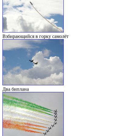
Взбирающийся в горку самолёт
Два биплана