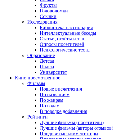
Фрукты
Головоломки
Ссылки
Исследования
Библиотека пассионария
Интеллектуальные беседы
Статьи, отчёты и т. п.
Опросы посетителей
Психологические тесты
Образование
Детсад
Школа
Университет
Кино
просмотренное
Фильмы
Новые впечатления
По названиям
По жанрам
По годам
В порядке добавления
Рейтинги
Лучшие фильмы (посетители)
Лучшие фильмы (авторы отзывов)
Плодовитые комментаторы