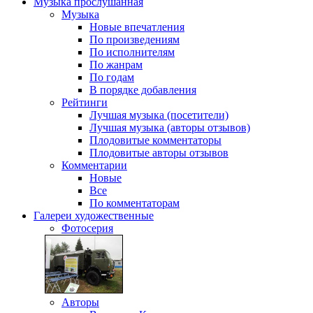
Музыка
прослушанная
Музыка
Новые впечатления
По произведениям
По исполнителям
По жанрам
По годам
В порядке добавления
Рейтинги
Лучшая музыка (посетители)
Лучшая музыка (авторы отзывов)
Плодовитые комментаторы
Плодовитые авторы отзывов
Комментарии
Новые
Все
По комментаторам
Галереи
художественные
Фотосерия
Авторы