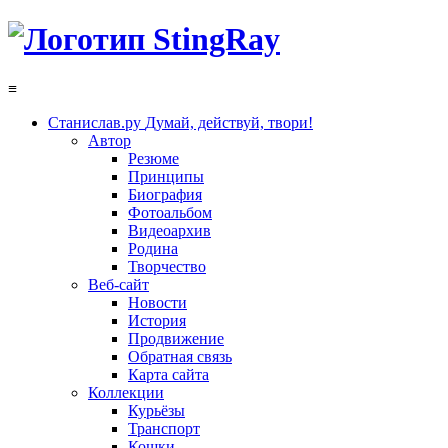
≡
Станислав.ру
Думай, действуй, твори!
Автор
Резюме
Принципы
Биография
Фотоальбом
Видеоархив
Родина
Творчество
Веб-сайт
Новости
История
Продвижение
Обратная связь
Карта сайта
Коллекции
Курьёзы
Транспорт
Кошки