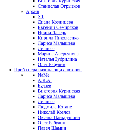
Виктория Куринская
Станислав Огрызков
Архив
X1
Диана Козинцева
Евгений Семиряков
Ирина Лагерь
Кирилл Николаенко
Лариса Малышева
Лианесс
Марина Аверьянова
Наталья Зубрилина
Олег Бабулин
Проба пера
начинающих авторов
NaMe
А.К.А.
Будаев
Виктория Куринская
Лариса Малышева
Лианесс
Людмила Котане
Николай Козлов
Оксана Панкрушина
Олег Бабулин
Павел Шамин