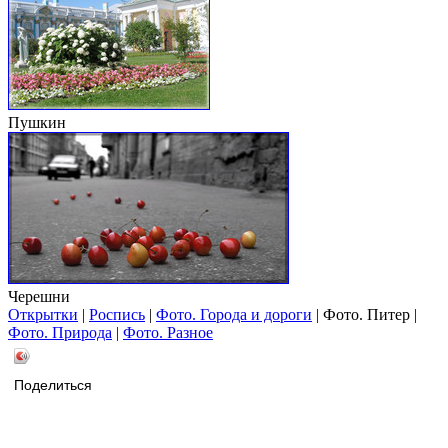
Пушкин
Черешни
Открытки
|
Роспись
|
Фото. Города и дороги
|
Фото. Питер |
Фото. Природа
|
Фото. Разное
Поделиться