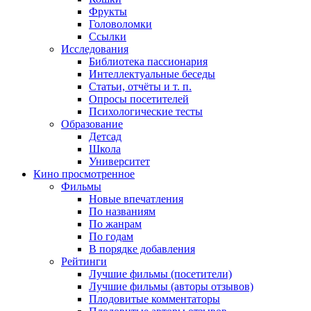
Фрукты
Головоломки
Ссылки
Исследования
Библиотека пассионария
Интеллектуальные беседы
Статьи, отчёты и т. п.
Опросы посетителей
Психологические тесты
Образование
Детсад
Школа
Университет
Кино
просмотренное
Фильмы
Новые впечатления
По названиям
По жанрам
По годам
В порядке добавления
Рейтинги
Лучшие фильмы (посетители)
Лучшие фильмы (авторы отзывов)
Плодовитые комментаторы