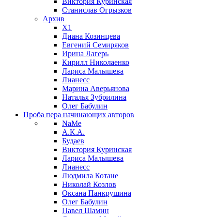
Виктория Куринская
Станислав Огрызков
Архив
X1
Диана Козинцева
Евгений Семиряков
Ирина Лагерь
Кирилл Николаенко
Лариса Малышева
Лианесс
Марина Аверьянова
Наталья Зубрилина
Олег Бабулин
Проба пера
начинающих авторов
NaMe
А.К.А.
Будаев
Виктория Куринская
Лариса Малышева
Лианесс
Людмила Котане
Николай Козлов
Оксана Панкрушина
Олег Бабулин
Павел Шамин