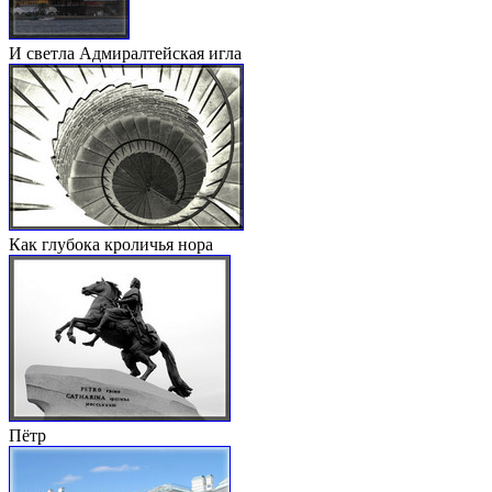
И светла Адмиралтейская игла
Как глубока кроличья нора
Пётр