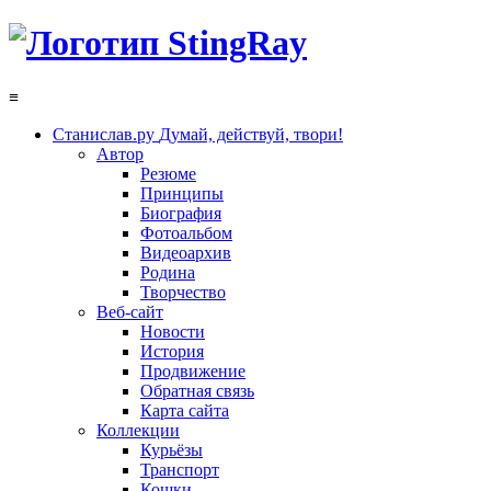
≡
Станислав.ру
Думай, действуй, твори!
Автор
Резюме
Принципы
Биография
Фотоальбом
Видеоархив
Родина
Творчество
Веб-сайт
Новости
История
Продвижение
Обратная связь
Карта сайта
Коллекции
Курьёзы
Транспорт
Кошки