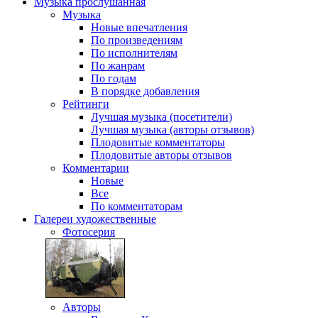
Музыка
прослушанная
Музыка
Новые впечатления
По произведениям
По исполнителям
По жанрам
По годам
В порядке добавления
Рейтинги
Лучшая музыка (посетители)
Лучшая музыка (авторы отзывов)
Плодовитые комментаторы
Плодовитые авторы отзывов
Комментарии
Новые
Все
По комментаторам
Галереи
художественные
Фотосерия
Авторы