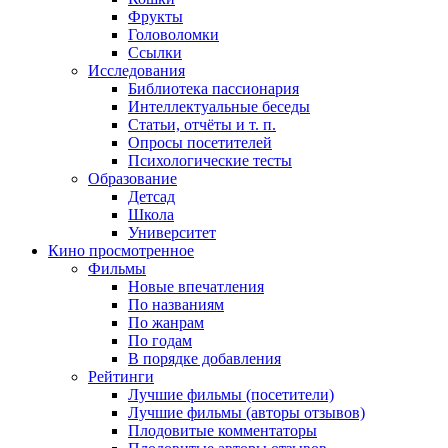
Фрукты
Головоломки
Ссылки
Исследования
Библиотека пассионария
Интеллектуальные беседы
Статьи, отчёты и т. п.
Опросы посетителей
Психологические тесты
Образование
Детсад
Школа
Университет
Кино
просмотренное
Фильмы
Новые впечатления
По названиям
По жанрам
По годам
В порядке добавления
Рейтинги
Лучшие фильмы (посетители)
Лучшие фильмы (авторы отзывов)
Плодовитые комментаторы