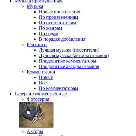
Музыка
прослушанная
Музыка
Новые впечатления
По произведениям
По исполнителям
По жанрам
По годам
В порядке добавления
Рейтинги
Лучшая музыка (посетители)
Лучшая музыка (авторы отзывов)
Плодовитые комментаторы
Плодовитые авторы отзывов
Комментарии
Новые
Все
По комментаторам
Галереи
художественные
Фотосерия
Авторы