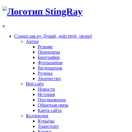
≡
Станислав.ру
Думай, действуй, твори!
Автор
Резюме
Принципы
Биография
Фотоальбом
Видеоархив
Родина
Творчество
Веб-сайт
Новости
История
Продвижение
Обратная связь
Карта сайта
Коллекции
Курьёзы
Транспорт
Кошки