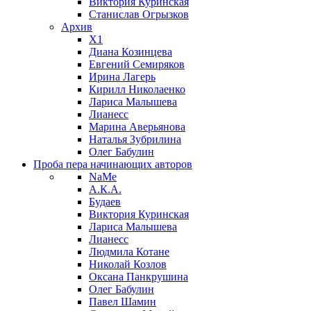
Виктория Куринская
Станислав Огрызков
Архив
X1
Диана Козинцева
Евгений Семиряков
Ирина Лагерь
Кирилл Николаенко
Лариса Малышева
Лианесс
Марина Аверьянова
Наталья Зубрилина
Олег Бабулин
Проба пера
начинающих авторов
NaMe
А.К.А.
Будаев
Виктория Куринская
Лариса Малышева
Лианесс
Людмила Котане
Николай Козлов
Оксана Панкрушина
Олег Бабулин
Павел Шамин