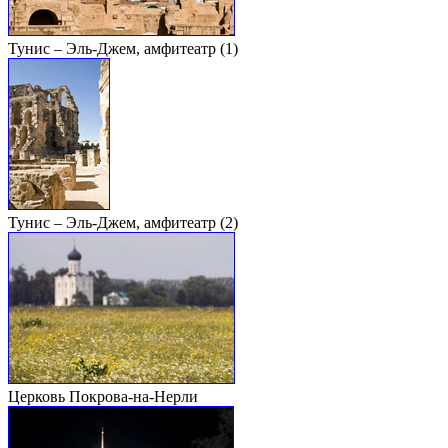
Тунис – Эль-Джем, амфитеатр (1)
Тунис – Эль-Джем, амфитеатр (2)
Церковь Покрова-на-Нерли