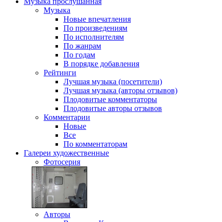
Музыка
прослушанная
Музыка
Новые впечатления
По произведениям
По исполнителям
По жанрам
По годам
В порядке добавления
Рейтинги
Лучшая музыка (посетители)
Лучшая музыка (авторы отзывов)
Плодовитые комментаторы
Плодовитые авторы отзывов
Комментарии
Новые
Все
По комментаторам
Галереи
художественные
Фотосерия
Авторы