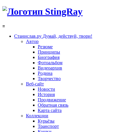
≡
Станислав.ру
Думай, действуй, твори!
Автор
Резюме
Принципы
Биография
Фотоальбом
Видеоархив
Родина
Творчество
Веб-сайт
Новости
История
Продвижение
Обратная связь
Карта сайта
Коллекции
Курьёзы
Транспорт
Кошки