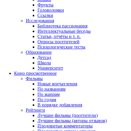
Фрукты
Головоломки
Ссылки
Исследования
Библиотека пассионария
Интеллектуальные беседы
Статьи, отчёты и т. п.
Опросы посетителей
Психологические тесты
Образование
Детсад
Школа
Университет
Кино
просмотренное
Фильмы
Новые впечатления
По названиям
По жанрам
По годам
В порядке добавления
Рейтинги
Лучшие фильмы (посетители)
Лучшие фильмы (авторы отзывов)
Плодовитые комментаторы