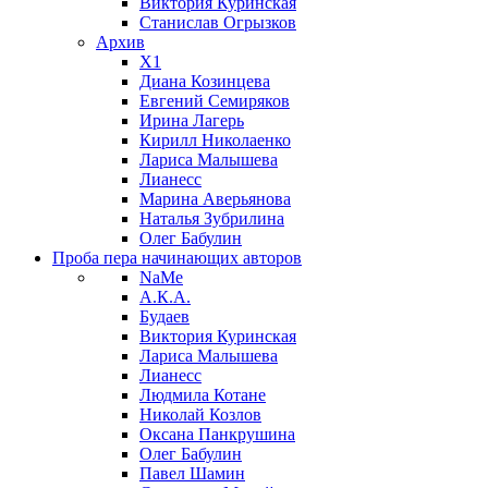
Виктория Куринская
Станислав Огрызков
Архив
X1
Диана Козинцева
Евгений Семиряков
Ирина Лагерь
Кирилл Николаенко
Лариса Малышева
Лианесс
Марина Аверьянова
Наталья Зубрилина
Олег Бабулин
Проба пера
начинающих авторов
NaMe
А.К.А.
Будаев
Виктория Куринская
Лариса Малышева
Лианесс
Людмила Котане
Николай Козлов
Оксана Панкрушина
Олег Бабулин
Павел Шамин