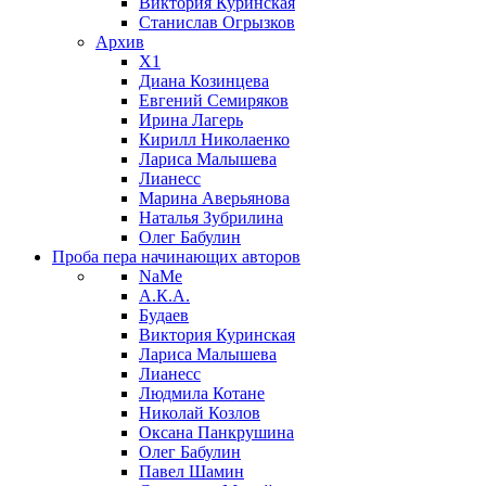
Виктория Куринская
Станислав Огрызков
Архив
X1
Диана Козинцева
Евгений Семиряков
Ирина Лагерь
Кирилл Николаенко
Лариса Малышева
Лианесс
Марина Аверьянова
Наталья Зубрилина
Олег Бабулин
Проба пера
начинающих авторов
NaMe
А.К.А.
Будаев
Виктория Куринская
Лариса Малышева
Лианесс
Людмила Котане
Николай Козлов
Оксана Панкрушина
Олег Бабулин
Павел Шамин