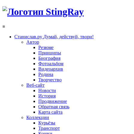
≡
Станислав.ру
Думай, действуй, твори!
Автор
Резюме
Принципы
Биография
Фотоальбом
Видеоархив
Родина
Творчество
Веб-сайт
Новости
История
Продвижение
Обратная связь
Карта сайта
Коллекции
Курьёзы
Транспорт
Кошки