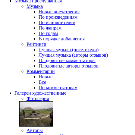
Музыка
прослушанная
Музыка
Новые впечатления
По произведениям
По исполнителям
По жанрам
По годам
В порядке добавления
Рейтинги
Лучшая музыка (посетители)
Лучшая музыка (авторы отзывов)
Плодовитые комментаторы
Плодовитые авторы отзывов
Комментарии
Новые
Все
По комментаторам
Галереи
художественные
Фотосерия
Авторы