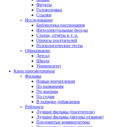
Фрукты
Головоломки
Ссылки
Исследования
Библиотека пассионария
Интеллектуальные беседы
Статьи, отчёты и т. п.
Опросы посетителей
Психологические тесты
Образование
Детсад
Школа
Университет
Кино
просмотренное
Фильмы
Новые впечатления
По названиям
По жанрам
По годам
В порядке добавления
Рейтинги
Лучшие фильмы (посетители)
Лучшие фильмы (авторы отзывов)
Плодовитые комментаторы