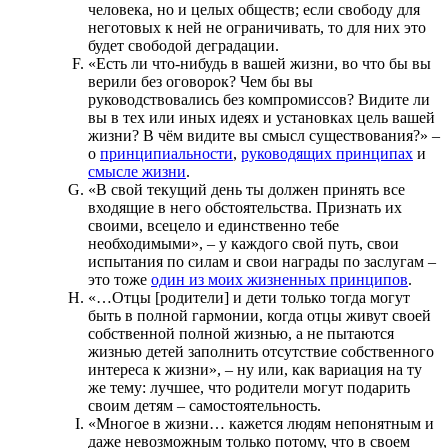
человека, но и целых обществ; если свободу для
неготовых к ней не ограничивать, то для них это
будет свободой деградации.
«Есть ли что-нибудь в вашей жизни, во что бы вы
верили без оговорок? Чем бы вы
руководствовались без компромиссов? Видите ли
вы в тех или иных идеях и установках цель вашей
жизни? В чём видите вы смысл существования?» –
о
принципиальности
,
руководящих принципах
и
смысле жизни
.
«В свой текущий день ты должен принять все
входящие в него обстоятельства. Признать их
своими, всецело и единственно тебе
необходимыми», – у каждого свой путь, свои
испытания по силам и свои награды по заслугам –
это тоже
один из моих жизненных принципов
.
«…Отцы [родители] и дети только тогда могут
быть в полной гармонии, когда отцы живут своей
собственной полной жизнью, а не пытаются
жизнью детей заполнить отсутствие собственного
интереса к жизни», – ну или, как вариация на ту
же тему: лучшее, что родители могут подарить
своим детям – самостоятельность.
«Многое в жизни… кажется людям непонятным и
даже невозможным только потому, что в своем