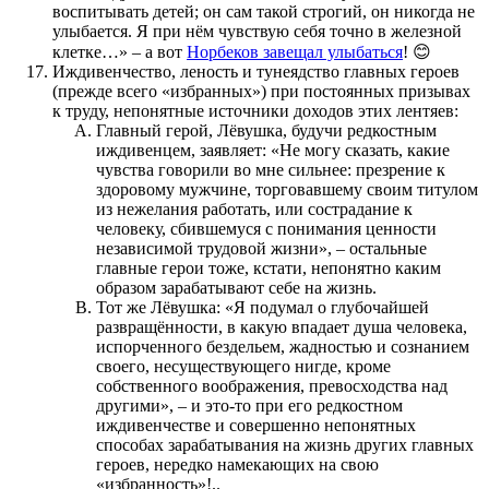
воспитывать детей; он сам такой строгий, он никогда не
улыбается. Я при нём чувствую себя точно в железной
клетке…» – а вот
Норбеков завещал улыбаться
! 😊
Иждивенчество, леность и тунеядство главных героев
(прежде всего «избранных») при постоянных призывах
к труду, непонятные источники доходов этих лентяев:
Главный герой, Лёвушка, будучи редкостным
иждивенцем, заявляет: «Не могу сказать, какие
чувства говорили во мне сильнее: презрение к
здоровому мужчине, торговавшему своим титулом
из нежелания работать, или сострадание к
человеку, сбившемуся с понимания ценности
независимой трудовой жизни», – остальные
главные герои тоже, кстати, непонятно каким
образом зарабатывают себе на жизнь.
Тот же Лёвушка: «Я подумал о глубочайшей
развращённости, в какую впадает душа человека,
испорченного бездельем, жадностью и сознанием
своего, несуществующего нигде, кроме
собственного воображения, превосходства над
другими», – и это-то при его редкостном
иждивенчестве и совершенно непонятных
способах зарабатывания на жизнь других главных
героев, нередко намекающих на свою
«избранность»!..