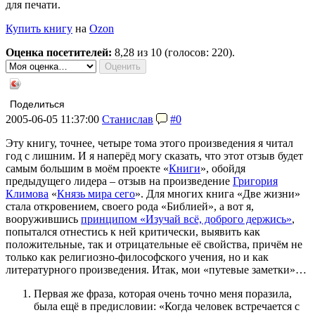
для печати.
Купить книгу
на
Ozon
Оценка посетителей:
8,28
из 10 (голосов: 220).
Поделиться
2005-06-05 11:37:00
Станислав
#0
Эту книгу, точнее, четыре тома этого произведения я читал
год с лишним. И я наперёд могу сказать, что этот отзыв будет
самым большим в моём проекте «
Книги
», обойдя
предыдущего лидера – отзыв на произведение
Григория
Климова
«
Князь мира сего
». Для многих книга «Две жизни»
стала откровением, своего рода «Библией», а вот я,
вооружившись
принципом «Изучай всё, доброго держись»
,
попытался отнестись к ней критически, выявить как
положительные, так и отрицательные её свойства, причём не
только как религиозно-философского учения, но и как
литературного произведения. Итак, мои «путевые заметки»…
Первая же фраза, которая очень точно меня поразила,
была ещё в предисловии: «Когда человек встречается с