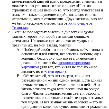
замечательной книгой или с прекрасным учением, вы
можете часто услышать от него такое: «На этих
страницах я нашёл именно то, что всегда чувствовал и
знал…» – такое ощущение я действительно иногда
испытываю, хотя в отношении «Двух жизней» оно всё
же было несколько слабее, чем от
книг супругов
Тихоплав
.
Очень много мудрых мыслей в диалогах и думах
главных героев, но порой эти мысли слишком
размазаны. Несколько примеров таких мудрых и
правильных, на мой взгляд, мыслей:
«Побеждай любя – и ты победишь всё», – одна из
основных идей книги, вселенская любовь; идея
хорошая, бесспорно, однако её применение в
реальной жизни я бы
проиллюстрировал
картинкой
(для тех, кто читал не только «Две
жизни», но и «
Гнев орка
»).
«Объясните ей, что нет смерти, как и нет
разъединённой жизни одной земли. Есть единая
вечная жизнь живой земли и живого неба. Это
жизнь вечного труда всей вселенной на общее
благо. Жизнь, духовная жизнь света и радости,
включенная в плотные и тяжёлые формы земных
тел людей. И вся земная жизнь человека – это не
одно данное конечное существование от рождения