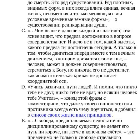
до смерти. Это ряд существований. Ряд плотных,
видимых форм, в них всегда влита единая, вечная
жизнь, неизменная и только меняющая свои
условные временные земные формы», – о
существовании реинкарнации души.
«…Чем выше и дальше каждый из нас идёт, тем
яснее видит, что предела достижению в вопросе
совершенства нет. И дело не в том, какой высоты,
какого предела ты достигнешь сегодня. А только в
том, чтобы двигаться вперёд вместе с тем вечным
движением, в котором движется вся жизнь», –
человек, может и должен совершенствоваться,
стремиться к Богу, но никогда его не достигнет,
как асимптотическая кривая не достигает
координатной оси.
«Учись различать пути людей. И помни, что никто
тебе не друг, никто тебе не враг, но всякий человек
тебе Учитель», – конец этой фразы с
комментарием, что даже у твоего оппонента или
противника всегда есть чему поучиться, я добавил
в
список своих жизненных принципов
.
«…Свобода, предоставляемая недостаточно
дисциплинированному существу, не делает его
путь ни короче, ни легче в конечном счёте», – это
применимо не только к свободе отдельного