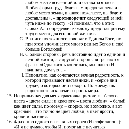
любом месте вселенной или оставаться здесь.
Любая форма труда будет вам предоставлена и в
любое место земли, в какое пожелаете, вы будете
доставлены», –
противоречит
следующей за ней
чуть ниже по тексту: «Я понимал, что в этих
словах Али определяет каждому предстоящий ему
труд и место для его новой жизни».
В книге постоянного говорят о Едином Боге, но
при этом упоминается много разных Богов и ещё
больше Боголюдей.
С одной стороны, речь постоянно идёт о единой и
вечной жизни, а с другой стороны встречаются
фразы: «Одна жизнь кончилась, мы шли за И.
начинать другую…»
Непонятно, как сочетаются вечная радостность, к
которой призывают наставники, и «серые дни
труда», о которых они говорят. По-моему, так
радостность исключает серость мира.
Непривычная для меня трактовка цветов: «…белого
цвета – цвета силы; и красного – цвета любви», – белый
как цвет силы, по-моему, – спорно, но возможно, а вот
красный – это точно не цвет любви, а цвет ярости,
крови и насилия.
Фраза про одного из главных героев (Иллофиллиона):
«И я не думаю, чтобы И. помог мне научиться