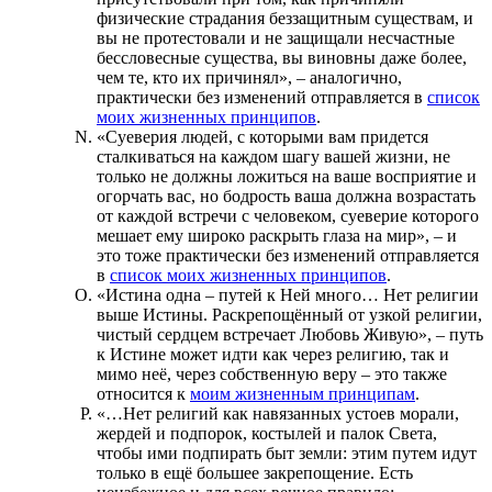
физические страдания беззащитным существам, и
вы не протестовали и не защищали несчастные
бессловесные существа, вы виновны даже более,
чем те, кто их причинял», – аналогично,
практически без изменений отправляется в
список
моих жизненных принципов
.
«Суеверия людей, с которыми вам придется
сталкиваться на каждом шагу вашей жизни, не
только не должны ложиться на ваше восприятие и
огорчать вас, но бодрость ваша должна возрастать
от каждой встречи с человеком, суеверие которого
мешает ему широко раскрыть глаза на мир», – и
это тоже практически без изменений отправляется
в
список моих жизненных принципов
.
«Истина одна – путей к Ней много… Нет религии
выше Истины. Раскрепощённый от узкой религии,
чистый сердцем встречает Любовь Живую», – путь
к Истине может идти как через религию, так и
мимо неё, через собственную веру – это также
относится к
моим жизненным принципам
.
«…Нет религий как навязанных устоев морали,
жердей и подпорок, костылей и палок Света,
чтобы ими подпирать быт земли: этим путем идут
только в ещё большее закрепощение. Есть