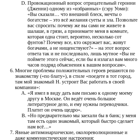
Провокационный вопрос отрицательный героини
(Дженни) одному из «избранных» (сэру Уоми):
«Вы сказали… что внешний блеск, мечты о
богатстве – это всё желания суеты и зла. Позвольте
вас спросить: почему же вы сами не живете в
шалаше, в грязи, а принимаете меня в комнате,
которая одна стоит, вероятно, несколько сот
фунтов? Почему все, кто окружает вас, живут
богачами, а не нищенствуют?» – на этот вопрос
ответа так и не последовало, лишь мутное «Вы не
поймете этого сейчас, если бы я излагал вам много
часов подряд объяснения к вашим вопросам».
Многие проблемы положительных героев решаются по
знакомству («по блату»), в стиле «поедете в тот город,
там мой знакомый Н. устроит Вас работать в своей
компании»:
«Я имел в виду дать вам письмо к одному моему
другу в Москве. Он ведёт очень большое
литературное дело, и ему нужны переводчики.
Платит он очень щедро».
«Но предварительно мы заехали бы в банк; у меня
там есть один знакомый, который быстро сделает
нам всё…»
Явные антимонархические, околореволюционные и
даже коммунистические настроения: