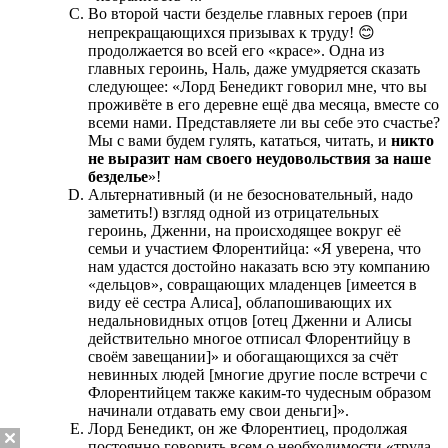
Во второй части безделье главных героев (при
непрекращающихся призывах к труду! 😊
продолжается во всей его «красе». Одна из
главных героинь, Наль, даже умудряется сказать
следующее: «Лорд Бенедикт говорил мне, что вы
проживёте в его деревне ещё два месяца, вместе со
всеми нами. Представляете ли вы себе это счастье?
Мы с вами будем гулять, кататься, читать, и
никто
не выразит нам своего неудовольствия за наше
безделье
»!
Альтернативный (и не безосновательный, надо
заметить!) взгляд одной из отрицательных
героинь, Дженни, на происходящее вокруг её
семьи и участием Флорентийца: «Я уверена, что
нам удастся достойно наказать всю эту компанию
«дельцов», совращающих младенцев [имеется в
виду её сестра Алиса], облапошивающих их
недальновидных отцов [отец Дженни и Алисы
действительно многое отписал Флорентийцу в
своём завещании]» и обогащающихся за счёт
невинных людей [многие другие после встречи с
Флорентийцем также каким-то чудесным образом
начинали отдавать ему свои деньги]».
Лорд Бенедикт, он же Флорентиец, продолжая
постоянно говорить всем о необходимости «труда