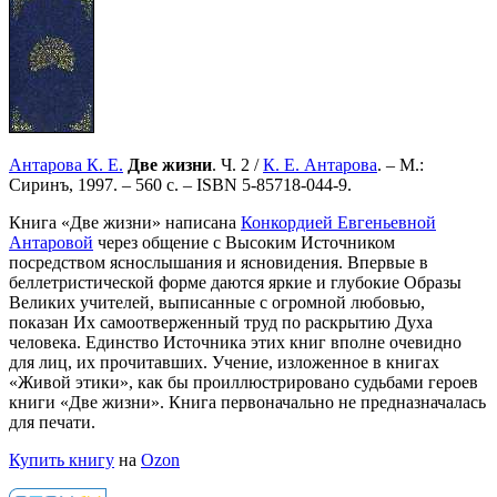
Антарова К. Е.
Две жизни
. Ч. 2 /
К. Е. Антарова
. – М.:
Сиринъ, 1997. – 560 с. –
ISBN 5-85718-044-9
.
Книга «Две жизни» написана
Конкордией Евгеньевной
Антаровой
через общение с Высоким Источником
посредством яснослышания и ясновидения. Впервые в
беллетристической форме даются яркие и глубокие Образы
Великих учителей, выписанные с огромной любовью,
показан Их самоотверженный труд по раскрытию Духа
человека. Единство Источника этих книг вполне очевидно
для лиц, их прочитавших. Учение, изложенное в книгах
«Живой этики», как бы проиллюстрировано судьбами героев
книги «Две жизни». Книга первоначально не предназначалась
для печати.
Купить книгу
на
Ozon