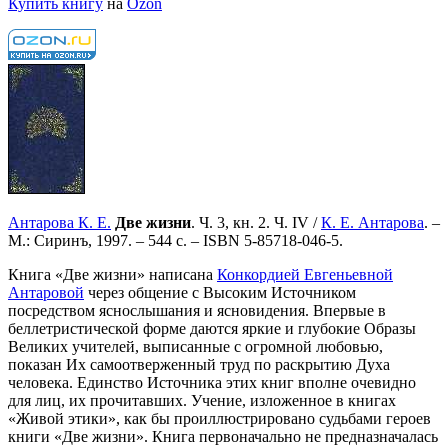
Купить книгу
на
Ozon
Антарова К. Е.
Две жизни
. Ч. 3, кн. 2. Ч. IV /
К. Е. Антарова
. –
М.: Сиринъ, 1997. – 544 с. –
ISBN 5-85718-046-5
.
Книга «Две жизни» написана
Конкордией Евгеньевной
Антаровой
через общение с Высоким Источником
посредством яснослышания и ясновидения. Впервые в
беллетристической форме даются яркие и глубокие Образы
Великих учителей, выписанные с огромной любовью,
показан Их самоотверженный труд по раскрытию Духа
человека. Единство Источника этих книг вполне очевидно
для лиц, их прочитавших. Учение, изложенное в книгах
«Живой этики», как бы проиллюстрировано судьбами героев
книги «Две жизни». Книга первоначально не предназначалась