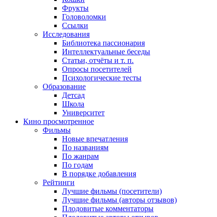
Фрукты
Головоломки
Ссылки
Исследования
Библиотека пассионария
Интеллектуальные беседы
Статьи, отчёты и т. п.
Опросы посетителей
Психологические тесты
Образование
Детсад
Школа
Университет
Кино
просмотренное
Фильмы
Новые впечатления
По названиям
По жанрам
По годам
В порядке добавления
Рейтинги
Лучшие фильмы (посетители)
Лучшие фильмы (авторы отзывов)
Плодовитые комментаторы