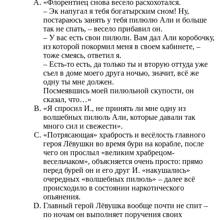
«Флорентиец снова весело расхохотался.
– Эк напугал я тебя богатырским сном! Ну,
постараюсь занять у тебя пилюлю Али и больше
так не спать, – весело прибавил он.
– У вас есть свои пилюли. Вам дал Али коробочку,
из которой покормил меня в своем кабинете, –
тоже смеясь, ответил я.
– Есть-то есть, да только ты и вторую оттуда уже
съел в доме моего друга ночью, значит, всё же
одну ты мне должен.
Посмеявшись моей пилюльной скупости, он
сказал, что…»
«Я спросил И., не принять ли мне одну из
волшебных пилюль Али, которые давали так
много сил и свежести».
«Потрясающая» храбрость и весёлость главного
героя Лёвушки во время бури на корабле, после
чего он прослыл «великим храбрецом-
весельчаком», объясняется очень просто: прямо
перед бурей он и его друг И. «накушались»
очередных «волшебных пилюль» – далее всё
происходило в состоянии наркотического
опьянения.
Главный герой Лёвушка вообще почти не спит –
по ночам он выполняет поручения своих