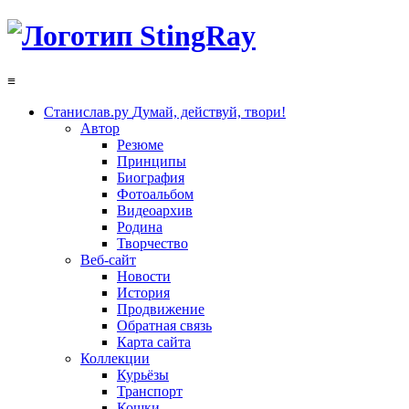
≡
Станислав.ру
Думай, действуй, твори!
Автор
Резюме
Принципы
Биография
Фотоальбом
Видеоархив
Родина
Творчество
Веб-сайт
Новости
История
Продвижение
Обратная связь
Карта сайта
Коллекции
Курьёзы
Транспорт
Кошки