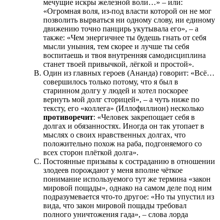
мечущие искры железной воли…» – или:
«Огромная воля, из-под власти которой он не мог
позволить вырваться ни одному слову, ни единому
движению точно панцирь укутывала его», – а
также: «Чем энергичнее ты будешь гнать от себя
мысли уныния, тем скорее и лучше ты себя
воспитаешь и твоя внутренняя самодисциплина
станет твоей привычкой, лёгкой и простой».
Один из главных героев (Ананда) говорит: «Всё…
совершилось только потому, что я был в
старинном долгу у людей и хотел поскорее
вернуть мой долг сторицей», – а чуть ниже по
тексту, его «коллега» (Иллофиллион) несколько
противоречит
: «Человек закрепощает себя в
долгах и обязанностях. Иногда он так утопает в
мыслях о своих нравственных долгах, что
положительно похож на раба, подгоняемого со
всех сторон плёткой долга».
Постоянные призывы к состраданию в отношении
злодеев порождают у меня вполне чёткое
понимание используемого тут же термина «закон
мировой пощады», однако на самом деле под ним
подразумевается что-то другое: «Но ты упустил из
вида, что закон мировой пощады требовал
полного уничтожения гада», – слова лорда