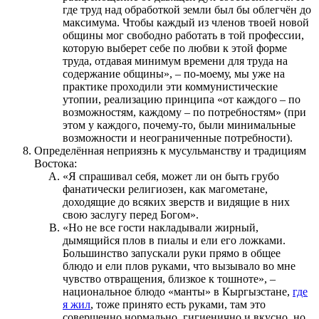
где труд над обработкой земли был бы облегчён до
максимума. Чтобы каждый из членов твоей новой
общины мог свободно работать в той профессии,
которую выберет себе по любви к этой форме
труда, отдавая минимум времени для труда на
содержание общины», – по-моему, мы уже на
практике проходили эти коммунистические
утопии, реализацию принципа «от каждого – по
возможностям, каждому – по потребностям» (при
этом у каждого, почему-то, были минимальные
возможности и неограниченные потребности).
Определённая неприязнь к мусульманству и традициям
Востока:
«Я спрашивал себя, может ли он быть грубо
фанатически религиозен, как магометане,
доходящие до всяких зверств и видящие в них
свою заслугу перед Богом».
«Но не все гости накладывали жирный,
дымящийся плов в пиалы и ели его ложками.
Большинство запускали руки прямо в общее
блюдо и ели плов руками, что вызывало во мне
чувство отвращения, близкое к тошноте», –
национальное блюдо «манты» в Кыргызстане,
где
я жил
, тоже принято есть руками, там это
совершенно нормально, гигиенично и вкусно, но