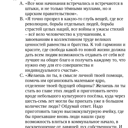
«Все мои начинания встречались и встречаются в
штыки, и не только тёмными муллами, но и
царским правительством».
«Я точно прозрел в какую-то глубь вещей, где все
революции, борьба отдельных людей, борьба
страстей целых наций, все войны и ужасы стихий
– всё вело человечество к улучшениям, к
завоеваниям в коллективном труде великих
ценностей равенства и братства. К той гармонии и
красоте, где свобода какой-то новой жизни должна
дать всем людям возможность отдавать от себя всё
лучшее на общее благо и получать каждому то, что
нужно ему для его совершенства и
индивидуального счастья».
«Желаешь ли ты, в смысле личной твоей помощи,
помочь им организовать маленькое ядро,
отделение твоей будущей общины? Желаешь ли ты
стать во главе этих людей и приготовить нечто
вроде небольшого культурного посёлка, куда через
шесть-семь лет могли бы приехать уже в большом
количестве люди? Обдумай ответ. Надо
приготовить такую высококультурную ячейку, где
бы приехавшие вновь люди нашли сразу
возможность влиться в коммунальное начало, в
раскрепощение от давящей дух собственности. И