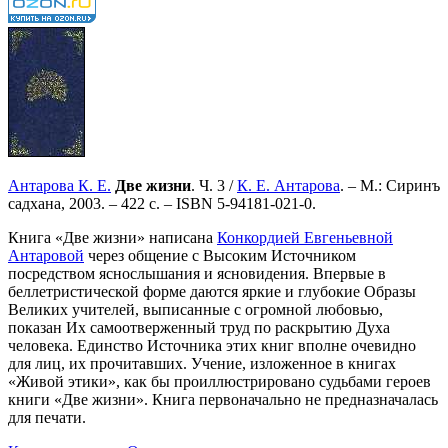
Антарова К. Е.
Две жизни
. Ч. 3 /
К. Е. Антарова
. – М.: Сиринъ
садхана, 2003. – 422 с. –
ISBN 5-94181-021-0
.
Книга «Две жизни» написана
Конкордией Евгеньевной
Антаровой
через общение с Высоким Источником
посредством яснослышания и ясновидения. Впервые в
беллетристической форме даются яркие и глубокие Образы
Великих учителей, выписанные с огромной любовью,
показан Их самоотверженный труд по раскрытию Духа
человека. Единство Источника этих книг вполне очевидно
для лиц, их прочитавших. Учение, изложенное в книгах
«Живой этики», как бы проиллюстрировано судьбами героев
книги «Две жизни». Книга первоначально не предназначалась
для печати.