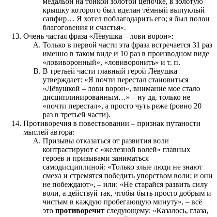
медальон на тонкой золотой цепочке, в золотую
крышку которого был вделан тёмный выпуклый
сапфир… Я хотел поблагодарить его; я был полон
благоговения и счастья».
Очень частая фраза «Лёвушка – лови ворон»:
Только в первой части эта фраза встречается 31 раз
именно в таком виде и 10 раз в производном виде
«ловиворонный», «ловиворонить» и т. п.
В третьей части главный герой Лёвушка
утверждает: «Я почти перестал становиться
«Лёвушкой – лови ворон», внимание мое стало
дисциплинированным…» – ну да, только не
«почти перестал», а просто чуть реже (ровно 20
раз в третьей части).
Противоречия в повествовании – признак путаности
мыслей автора:
Призывы отказаться от развития воли
контрастируют с «железной волей» главных
героев и призывами заниматься
самодисциплиной: «Только злые люди не знают
смеха и стремятся победить упорством воли; и они
не побеждают», – или: «Не старайся развить силу
воли, а действуй так, чтобы быть просто добрым и
чистым в каждую пробегающую минуту», – всё
это
противоречит
следующему: «Казалось, глаза,