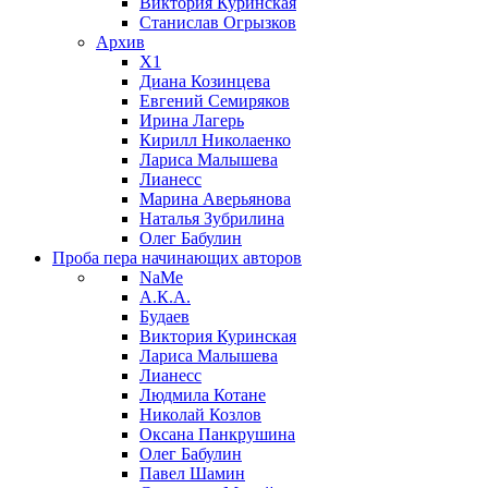
Виктория Куринская
Станислав Огрызков
Архив
X1
Диана Козинцева
Евгений Семиряков
Ирина Лагерь
Кирилл Николаенко
Лариса Малышева
Лианесс
Марина Аверьянова
Наталья Зубрилина
Олег Бабулин
Проба пера
начинающих авторов
NaMe
А.К.А.
Будаев
Виктория Куринская
Лариса Малышева
Лианесс
Людмила Котане
Николай Козлов
Оксана Панкрушина
Олег Бабулин
Павел Шамин