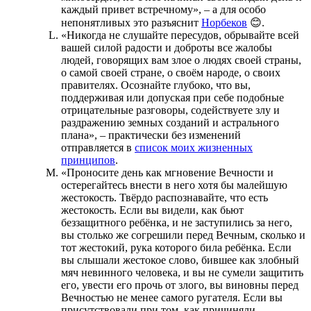
каждый привет встречному», – а для особо
непонятливых это разъяснит
Норбеков
😊.
«Никогда не слушайте пересудов, обрывайте всей
вашей силой радости и доброты все жалобы
людей, говорящих вам злое о людях своей страны,
о самой своей стране, о своём народе, о своих
правителях. Осознайте глубоко, что вы,
поддерживая или допуская при себе подобные
отрицательные разговоры, содействуете злу и
раздражению земных созданий и астрального
плана», – практически без изменений
отправляется в
список моих жизненных
принципов
.
«Проносите день как мгновение Вечности и
остерегайтесь внести в него хотя бы малейшую
жестокость. Твёрдо распознавайте, что есть
жестокость. Если вы видели, как бьют
беззащитного ребёнка, и не заступились за него,
вы столько же согрешили перед Вечным, сколько и
тот жестокий, рука которого била ребёнка. Если
вы слышали жестокое слово, бившее как злобный
мяч невинного человека, и вы не сумели защитить
его, увести его прочь от злого, вы виновны перед
Вечностью не менее самого ругателя. Если вы
присутствовали при том, как причиняли