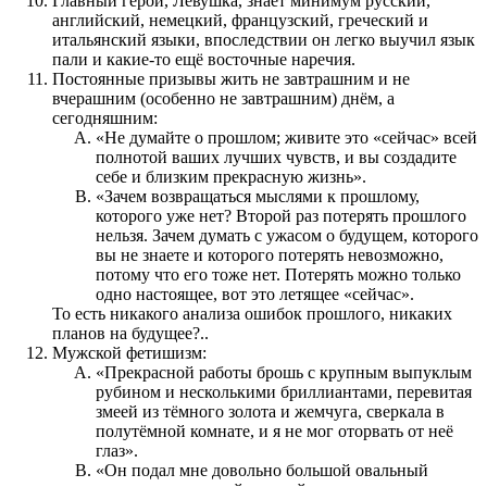
Главный герой, Лёвушка, знает минимум русский,
английский, немецкий, французский, греческий и
итальянский языки, впоследствии он легко выучил язык
пали и какие-то ещё восточные наречия.
Постоянные призывы жить не завтрашним и не
вчерашним (особенно не завтрашним) днём, а
сегодняшним:
«Не думайте о прошлом; живите это «сейчас» всей
полнотой ваших лучших чувств, и вы создадите
себе и близким прекрасную жизнь».
«Зачем возвращаться мыслями к прошлому,
которого уже нет? Второй раз потерять прошлого
нельзя. Зачем думать с ужасом о будущем, которого
вы не знаете и которого потерять невозможно,
потому что его тоже нет. Потерять можно только
одно настоящее, вот это летящее «сейчас».
То есть никакого анализа ошибок прошлого, никаких
планов на будущее?..
Мужской фетишизм:
«Прекрасной работы брошь с крупным выпуклым
рубином и несколькими бриллиантами, перевитая
змеей из тёмного золота и жемчуга, сверкала в
полутёмной комнате, и я не мог оторвать от неё
глаз».
«Он подал мне довольно большой овальный