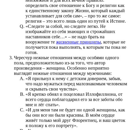
неизбежное и для всех вечное правило:
определить свое отношение к Богу и религии как
к единственному закону Жизни, который каждый
устанавливает для себя сам», – про то же самое:
религия – это всего лишь один из путей к Истине.
«Следите за собой, но следите легко. Не
изображайте из себя знающих и строжайших
наставников себе…» – не надо брать на
вооружение те
жизненные принципы
, которые не
получается пока выполнять, к которым ты пока не
готов.
Чересчур нежные отношения между особями одного
пола, предположительно из-за того, что автор
произведения – женщина. Особенно неприятно
выглядят нежные отношения между мужчинами:
«Я прильнул к нему с детским доверием, забыв,
что надо мужаться перед малознакомым человеком
и скрывать свои чувства».
«Я крепко обнял и поцеловал Иллофиллиона, от
всего сердца поблагодарил его за все заботы обо
мне и лёг спать».
«И для меня там не будет ни одной женщины, как
бы они все ни были красивы. В моём сердце
живёт только мой друг Флорентиец, и ваш цветок
я положу к его портрету».