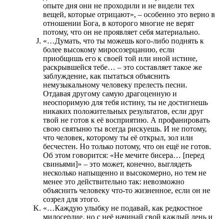
опыте дня они не проходили и не видели тех
вещей, которые отрицают», – особенно это верно в
отношении Бога, в которого многие не верят
потому, что он не проявляет себя материально.
«…Думать, что ты можешь кого-либо поднять к
более высокому миросозерцанию, если
приобщишь его к своей той или иной истине,
раскрывшейся тебе… – это составляет такое же
заблуждение, как пытаться объяснить
немузыкальному человеку прелесть песни.
Отдавая другому самую драгоценную и
неоспоримую для тебя истину, ты не достигнешь
никаких положительных результатов, если друг
твой не готов к её восприятию. А профанировать
свою святыню ты всегда рискуешь. И не потому,
что человек, которому ты её открыл, зол или
бесчестен. Но только потому, что он ещё не готов.
Об этом говорится: «Не мечите бисера… [перед
свиньями]» – это может, конечно, выглядеть
несколько напыщенно и высокомерно, но тем не
менее это действительно так: невозможно
объяснить человеку что-то жизненное, если он не
созрел для этого.
«…Каждую улыбку не подавай, как редкостное
милосердие, но с неё начинай свой каждый день и