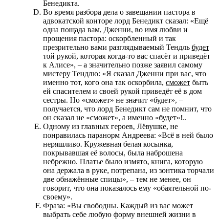
Бенедикта.
Во время разбора дела о завещании пастора в
адвокатской конторе лорд Бенедикт сказал: «Ещё
одна пощада вам, Дженни, во имя любви и
прощения пастора: оскорбленный и так
презрительно вами разглядываемый Тендль
будет
той рукой, которая когда-то вас спасёт и приведёт
к Алисе», – а значительно позже заявил самому
мистеру Тендлю: «Я сказал Дженни при вас, что
именно тот, кого она так оскорбила,
сможет
быть
ей спасителем и своей рукой приведёт её в дом
сестры. Но «сможет» не значит «будет», –
получается, что лорд Бенедикт сам не помнит, что
он сказал не «сможет», а именно «будет»!..
Одному из главных героев, Лёвушке, не
понравилась паранорм Андреева: «Всё в ней было
неряшливо. Кружевная белая косынка,
покрывавшая её волосы, была наброшена
небрежно. Платье было измято, книга, которую
она держала в руке, потрепана, из зонтика торчали
две обнажённые спицы», – тем не менее, он
говорит, что она показалось ему «обаятельной по-
своему».
Фраза: «Вы свободны. Каждый из вас может
выбрать себе любую форму внешней жизни в