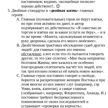
наставников; видимо, «волшебные пилюли»
хорошо действуют!.. 😊
Двойные стандарты и «
двойная жизнь
» главных
героев:
Главные (положительные) герои не берут взятки,
но при этом активно их дают, и автор
подчёркивает их действенность: «Я совестью не
торгую и взятки ни за какие услуги не беру», – и в
то же время: «Монета, скользнувшая незаметно в
руку дворника, сделала его много любезнее».
Двойственная трактовка обсуждения судеб других
людей: для главных героев это именно
обсуждение
, а вот если что-то пытаются говорить
другие, то это уже сплетни: «Мне была неприятна
болтовня Жанны; мне казалось не особенно
благородным сплетничать насчёт тех людей, кто
так трогательно помогал ей начать новую жизнь».
Главные герои постоянно говорят о свободе,
борются за раскрепощение женщин Востока и при
этом многие из них имеют слуг (например, сэр
Уоми, князь, капитан), а самые главные
(«избранные», например, Флорентиец, Ананда, И.)
постоянно требуют беспрекословного
повиновения от своих последователей и
устраивают «проверки на верность».