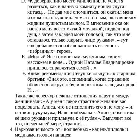
«К довершению моего удивления, не успел я
раздеться, как в ванную комнату вошел слуга-
китаец… Не дав мне опомниться, он окатил меня
из какого-то кувшина чем-то тёплым, оказавшимся
жидким душистым мылом. В мгновение ока он
растёр меня всего мягкой мочалкой, подвёл под
душ, а затем завладел моей головой, так что мне
оставалось только закрыть лицо руками», – тут
ещё добавляется избалованность и леность
«избранных» героев.
«Милый Ясса помог нам, мужчинам, своим
массажем в воде… Одной Наталье Владимировне
пришлось справляться самой…»
Явная рекомендация Лёвушке «льнуть» к старшим
братьям: «Зная это, вспоминай, когда страдание
обовьётся вокруг тебя, и льни тогда к людям вроде
И…»
Такие же чересчур нежные отношения царят и между
женщинами: «А у меня такое страстное желание вас
поцеловать, Алиса, что не исполнить его я не могу, – и,
оставив руку мужа, Наль подбежала к Алисе, обхватила
её шею руками и прильнула к её губам». Выглядит всё
это, по меньшей мере, странно…
Наркозависимость от «волшебных» капель/пилюль и
медикаментозная панацея: