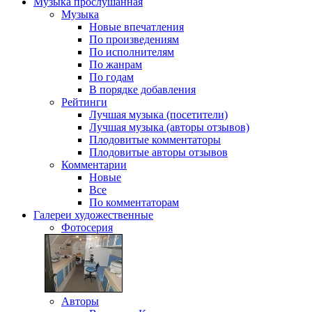
Музыка
прослушанная
Музыка
Новые впечатления
По произведениям
По исполнителям
По жанрам
По годам
В порядке добавления
Рейтинги
Лучшая музыка (посетители)
Лучшая музыка (авторы отзывов)
Плодовитые комментаторы
Плодовитые авторы отзывов
Комментарии
Новые
Все
По комментаторам
Галереи
художественные
Фотосерия
Авторы