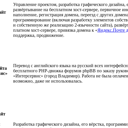
Управление проектом, разработка графического дизайна, е
развёртывание на бесплатном хост-сервере, первичное 
айт
наполнение, регистрация домена, переезд с других домена
программирование (включая разработку элементов собс
и собственную же реализацию 2-язычности сайта), развёр
платном хост-сервере, привязка домена к «
Яндекс.Почте 
поддержка, продвижение.
Перевод с английского языка на русский всех интерфейс
йта
бесплатного PHP-движка форумов phpBB по заказу руко
ис»
«Интерсервис» (город Владимир). Работа не была оплачен
возможно, даже не использовалась.
айт
й
Разработка графического дизайна, его вёрстка, программ