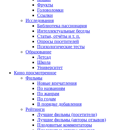
Фрукты
Головоломки
Ссылки
Исследования
Библиотека пассионария
Интеллектуальные беседы
Статьи, отчёты и т. п.
Опросы посетителей
Психологические тесты
Образование
Детсад
Школа
Университет
Кино
просмотренное
Фильмы
Новые впечатления
По названиям
По жанрам
По годам
В порядке добавления
Рейтинги
Лучшие фильмы (посетители)
Лучшие фильмы (авторы отзывов)
Плодовитые комментаторы