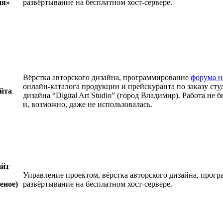
ия»
развёртывание на бесплатном хост-сервере.
Вёрстка авторского дизайна, программирование
форума н
онлайн-каталога продукции и прейскуранта по заказу сту
йта
дизайна “Digital Art Studio” (город Владимир). Работа не 
и, возможно, даже не использовалась.
айт
Управление проектом, вёрстка авторского дизайна, прог
еное)
развёртывание на бесплатном хост-сервере.