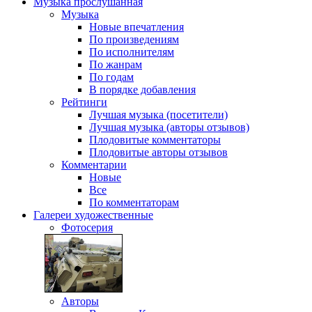
Музыка
прослушанная
Музыка
Новые впечатления
По произведениям
По исполнителям
По жанрам
По годам
В порядке добавления
Рейтинги
Лучшая музыка (посетители)
Лучшая музыка (авторы отзывов)
Плодовитые комментаторы
Плодовитые авторы отзывов
Комментарии
Новые
Все
По комментаторам
Галереи
художественные
Фотосерия
Авторы