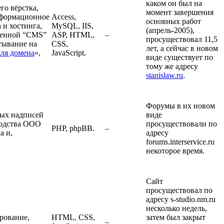
каком он был на
го вёрстка,
момент завершения
информационное
Access,
основных работ
 и хостинга,
MySQL, IIS,
(апрель-2005),
твенной “CMS”
ASP, HTML,
–
просуществовал 11,5
тывание на
CSS,
лет, а сейчас в новом
для домена
»,
JavaScript.
виде существует по
тому же адресу
stanislaw.ru
.
Форумы в их новом
ных надписей
виде
водства ООО
просуществовали по
PHP, phpBB.
–
а и,
адресу
forums.interservice.ru
некоторое время.
Сайт
просуществовал по
адресу s-studio.nm.ru
несколько недель,
ирование,
HTML, CSS,
затем был закрыт
–