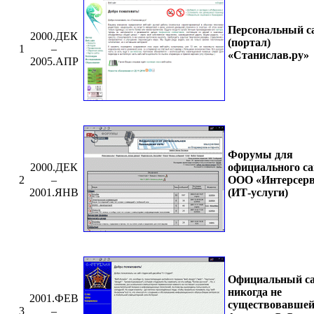
Персональный с
2000.ДЕК
(портал)
1
–
«Станислав.ру»
2005.АПР
Форумы для
официального са
2000.ДЕК
ООО «Интерсерв
2
–
(ИТ-услуги)
2001.ЯНВ
Официальный с
никогда не
2001.ФЕВ
существовавше
3
–