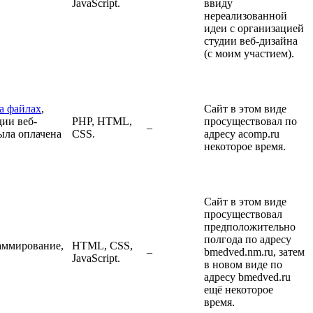
JavaScript.
ввиду
нереализованной
идеи с организацией
студии веб-дизайна
(с моим участием).
а файлах
,
Сайт в этом виде
дии веб-
PHP, HTML,
просуществовал по
–
была оплачена
CSS.
адресу acomp.ru
некоторое время.
Сайт в этом виде
просуществовал
предположительно
полгода по адресу
раммирование,
HTML, CSS,
–
bmedved.nm.ru, затем
JavaScript.
в новом виде по
адресу bmedved.ru
ещё некоторое
время.