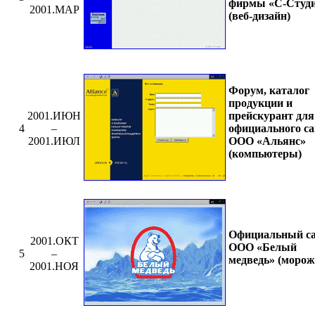
фирмы «С-Студ
2001.МАР
(веб-дизайн)
Форум, каталог
продукции и
прейскурант для
2001.ИЮН
официального са
4
–
ООО «Альянс»
2001.ИЮЛ
(компьютеры)
Официальный с
2001.ОКТ
ООО «Белый
5
–
медведь» (морож
2001.НОЯ