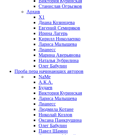
Виктория Куринская
Станислав Огрызков
Архив
X1
Диана Козинцева
Евгений Семиряков
Ирина Лагерь
Кирилл Николаенко
Лариса Малышева
Лианесс
Марина Аверьянова
Наталья Зубрилина
Олег Бабулин
Проба пера
начинающих авторов
NaMe
А.К.А.
Будаев
Виктория Куринская
Лариса Малышева
Лианесс
Людмила Котане
Николай Козлов
Оксана Панкрушина
Олег Бабулин
Павел Шамин