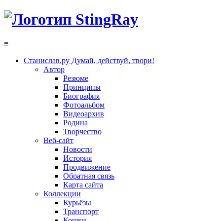
≡
Станислав.ру
Думай, действуй, твори!
Автор
Резюме
Принципы
Биография
Фотоальбом
Видеоархив
Родина
Творчество
Веб-сайт
Новости
История
Продвижение
Обратная связь
Карта сайта
Коллекции
Курьёзы
Транспорт
Кошки