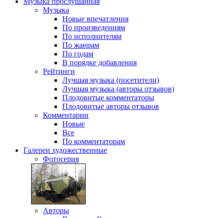
Музыка
прослушанная
Музыка
Новые впечатления
По произведениям
По исполнителям
По жанрам
По годам
В порядке добавления
Рейтинги
Лучшая музыка (посетители)
Лучшая музыка (авторы отзывов)
Плодовитые комментаторы
Плодовитые авторы отзывов
Комментарии
Новые
Все
По комментаторам
Галереи
художественные
Фотосерия
Авторы