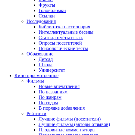
Фрукты
Головоломки
Ссылки
Исследования
Библиотека пассионария
Интеллектуальные беседы
Статьи, отчёты и т. п.
Опросы посетителей
Психологические тесты
Образование
Детсад
Школа
Университет
Кино
просмотренное
Фильмы
Новые впечатления
По названиям
По жанрам
По годам
В порядке добавления
Рейтинги
Лучшие фильмы (посетители)
Лучшие фильмы (авторы отзывов)
Плодовитые комментаторы