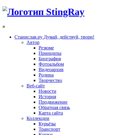
≡
Станислав.ру
Думай, действуй, твори!
Автор
Резюме
Принципы
Биография
Фотоальбом
Видеоархив
Родина
Творчество
Веб-сайт
Новости
История
Продвижение
Обратная связь
Карта сайта
Коллекции
Курьёзы
Транспорт
Кошки