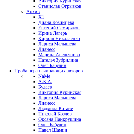
Виктория Куринская
Станислав Огрызков
Архив
X1
Диана Козинцева
Евгений Семиряков
Ирина Лагерь
Кирилл Николаенко
Лариса Малышева
Лианесс
Марина Аверьянова
Наталья Зубрилина
Олег Бабулин
Проба пера
начинающих авторов
NaMe
А.К.А.
Будаев
Виктория Куринская
Лариса Малышева
Лианесс
Людмила Котане
Николай Козлов
Оксана Панкрушина
Олег Бабулин
Павел Шамин